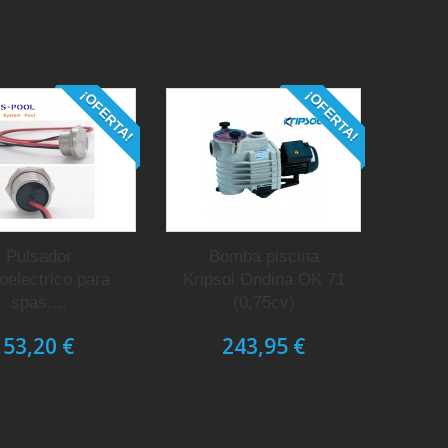
¡OFERTA!
¡OFERTA!
Pulsador
Bomba piscina
oelectrico para
Kripsol Ondina OK 71
spas,...
(0,75cv)
53,20 €
243,95 €