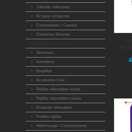
Válvulas selectoras
Kit para compactos
Contenedores / Casetas
Elementos filtrantes
Seca
Materiales vaso piscina
de ba
Skimmers
4
Sumideros
Boquillas
Accesorios Liner
Rejillas rebosadero rectas
Rejillas rebosadero curvas
Esquinas rebosadero
Perfiles rejillas
Hidromasaje / Contracorriente