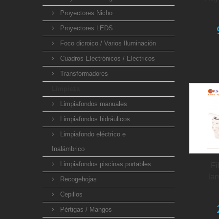
Proyectores Nicho
Proyectores LEDS
Foco dicroico / Varios Iluminación
Cuadros Electrónicos / Electricos
Transformadores
Limpieza
Limpiafondos manuales
Limpiafondos hidráulicos
Limpiafondo eléctrico e
Inalámbrico
Limpiafondos piscinas portables
Fi
la
Recogehojas
Cepillos
Pértigas / Mangos