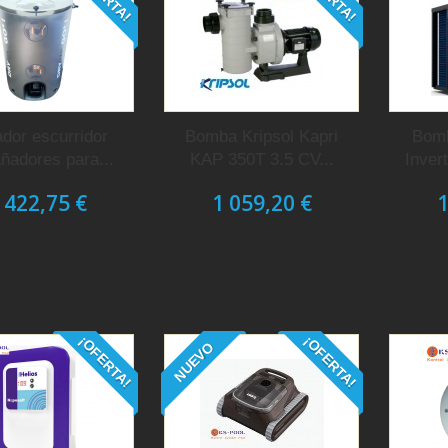
dor escurridor
Bomba Kripsol Kapri
Bomb
ñadores para...
KAP 350T 3.5 CV...
Inver
 422,75 €
1 059,20 €
1
¡OFERTA!
¡OFERTA!
NUEVO