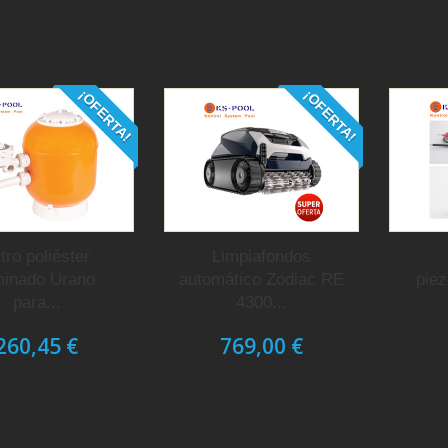
¡OFERTA!
¡OFERTA!
ltro poliéster
Limpiafondos
minado Urano
automático Zodiac RE
piez
para...
4300...
260,45 €
769,00 €