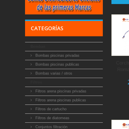
CATEGORÍAS
Bombas
Bombas piscinas privadas
Corch
Bombas piscinas publicas
Roma 
Bombas varias / otros
Filtros
Filtros arena piscinas privadas
Filtros arena piscinas publicas
Filtros de cartucho
Filtros de diatomeas
Conjuntos filtración