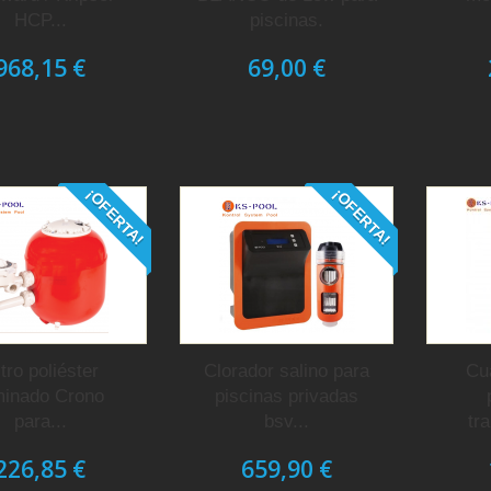
HCP...
piscinas.
968,15 €
69,00 €
¡OFERTA!
¡OFERTA!
ltro poliéster
Clorador salino para
Cu
minado Crono
piscinas privadas
para...
bsv...
tr
226,85 €
659,90 €