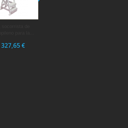
a socorrista de
opileno para la...
 327,65 €