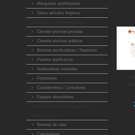
Mangueras autoflotantes
Varios artículos limpieza
Cloración / Tratamiento agua
Clorador piscinas privadas
Clorador piscinas publicas
Bombas dosificadoras / Depósitos
Paneles dosificación
Analizadores manuales
Fi
Fotómetros
la
Caudalimetros / Contadores
Equipos ultravioletas
Sistemas de calor / soplantes /
saunas / spas
Bombas de calor
Calentadores