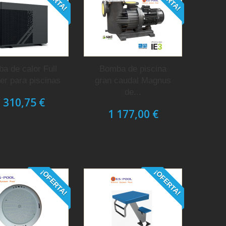
a de calor Full
Bomba de piscina
ter para piscinas
gran caudal Magnus
de...
 310,75 €
1 177,00 €
¡OFERTA!
¡OFERTA!