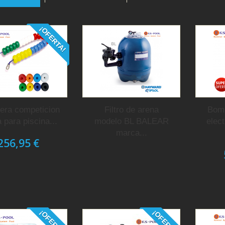
¡OFERTA!
era competicion
Filtro de arena
Bomb
para piscina...
modelo BL BALEAR
elec
marca...
256,95 €
¡OFERTA!
¡OFERTA!