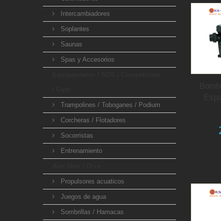
Intercambiadores
Soplantes
Saunas
Spas y Accesorios
Equipamiento / SOS / Competición
Bomba
/ Gym
Espa
Trampolines / Toboganes / Podium
Corcheras / Flotadores
Socorristas
Entrenamiento
Aire libre / Ocio
Propulsores acuaticos
Juegos de agua
Sombrillas / Hamacas