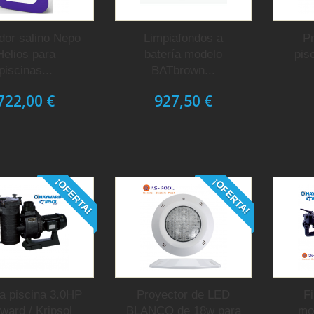
dor salino Nepo
Limpiafondos a
Pr
Helios para
batería modelo
pis
piscinas...
BATbrown...
722,00 €
927,50 €
¡OFERTA!
¡OFERTA!
 piscina 3.0HP
Proyector de LED
Fi
ward / Kripsol
BLANCO de 18w para
mo