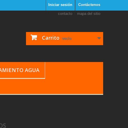
Iniciar sesión
Contáctenos
contacto
mapa del sitio
Carrito
vacío
TAMIENTO AGUA
OS