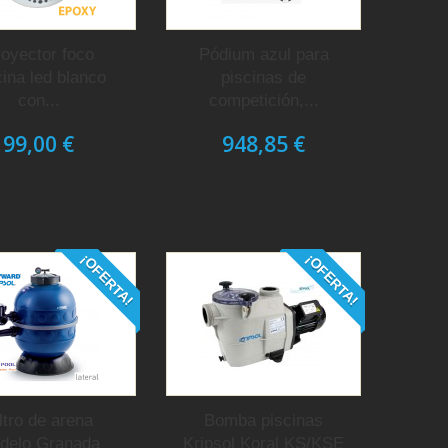
oyector foco
Pódium azul para
cina led blanco
piscinas de
con...
competición,...
99,00 €
948,85 €
¡OFERTA!
¡OFERTA!
ltro de arena
Bomba piscinas
delo Granada
Kripsol Koral KS/KSE