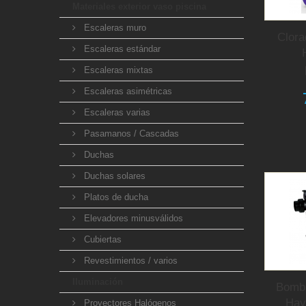
Materiales exterior vaso piscina
Escaleras muro
Clora
Escaleras estándar
Escaleras mixtas
Escaleras asimétricas
Escaleras varias
Pasamanos / Cascadas
Duchas
Duchas solares
Platos de ducha
Elevadores minusválidos
Cubiertas
Revestimientos / varios
Iluminación
Bomba
Hay
Proyectores Halógenos