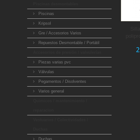
Piscinas desmontables
Piscinas
Kripsol
Sill
Gre / Accesorios Varios
polipr
Repuestos Desmontable / Portátil
2
Accesorios de presión / valvulerías
Piezas varias pvc
Válvulas
Pegamentos / Disolventes
Varios general
Quimicos / mantenimiento /
reparacion
Vestuarios / Colectividades /
Duchas
Duchas