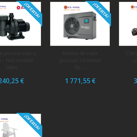
¡OFERTA!
¡OFERTA!
 piscina marca
Bomba de calor
Clor
 - Nox modelo
piscinas i-Komfort
s
Silen
Rc...
240,25 €
1 771,55 €
3
¡OFERTA!