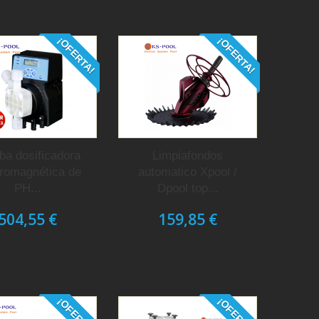
¡OFERTA!
¡OFERTA!
a dosificadora
Limpiafondos
tromagnética de
automatico Xpool /
PH...
Dpool top...
504,55 €
159,85 €
¡OFERTA!
¡OFERTA!