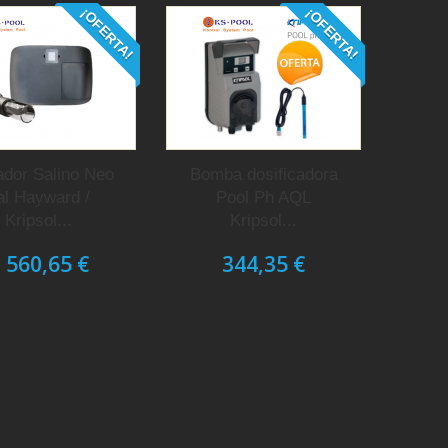
¡OFERTA!
¡OFERTA!
ador Salino Neo
Bomba dosificadora
al Hayward /
Pool Ph AQL
Kripsol...
Kripsol...
 560,65 €
344,35 €