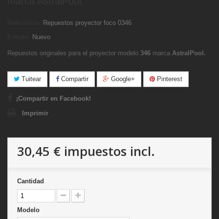
marca AstralPool.
Referencia:
Repuestos proyector foco 0346
Estado:
Nuevo
Repuestos originales para el proyector modelo
346
marca
AstralPool.
Tuitear
Compartir
Google+
Pinterest
¡Compartir en Facebook!
Imprimir
30,45 €
impuestos incl.
Cantidad
Modelo