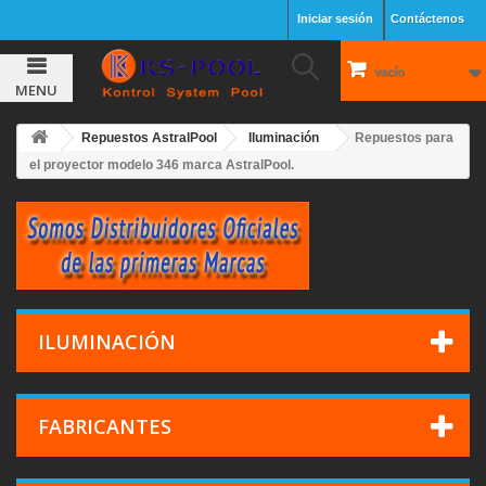
Iniciar sesión
Contáctenos
vacío
MENU
Repuestos AstralPool
Iluminación
Repuestos para
el proyector modelo 346 marca AstralPool.
ILUMINACIÓN
FABRICANTES