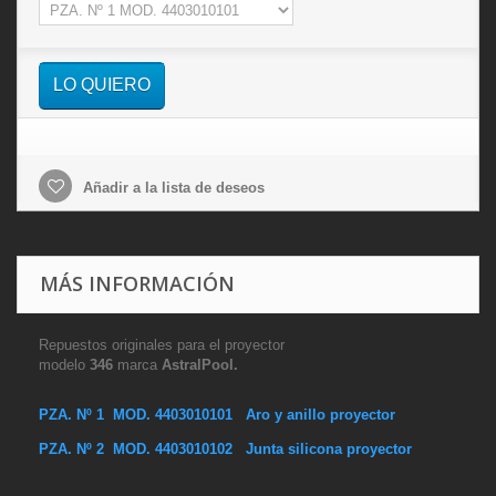
LO QUIERO
Añadir a la lista de deseos
MÁS INFORMACIÓN
Repuestos originales para el proyector
modelo
346
marca
AstralPool.
PZA. Nº 1 MOD. 4403010101 Aro y anillo proyector
PZA. Nº 2 MOD. 4403010102 Junta silicona proyector