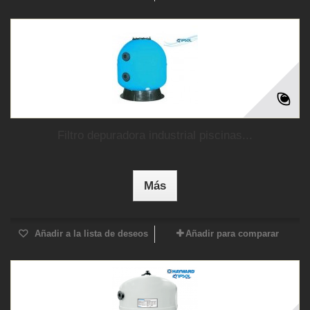
Filtro depuradora industrial piscinas...
Más
Añadir a la lista de deseos
Añadir para comparar