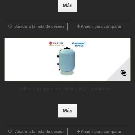
Más
Añadir a la lista de deseos
Añadir para comparar
Filtro para piscina publica HCF bobinado...
Más
Añadir a la lista de deseos
Añadir para comparar