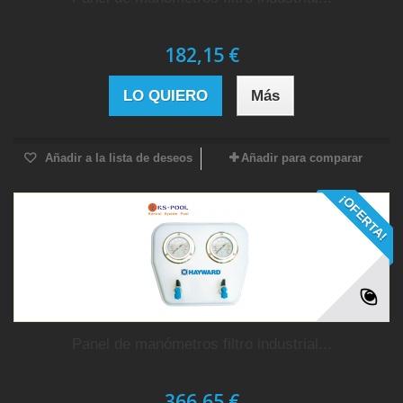
182,15 €
LO QUIERO
Más
Añadir a la lista de deseos
Añadir para comparar
¡OFERTA!
Panel de manómetros filtro industrial...
366,65 €