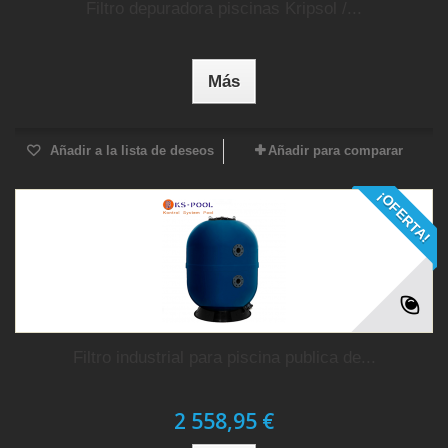
Filtro depuradora piscinas Kripsol /...
Más
Añadir a la lista de deseos
Añadir para comparar
¡OFERTA!
Filtro industrial para piscina publica de...
2 558,95 €