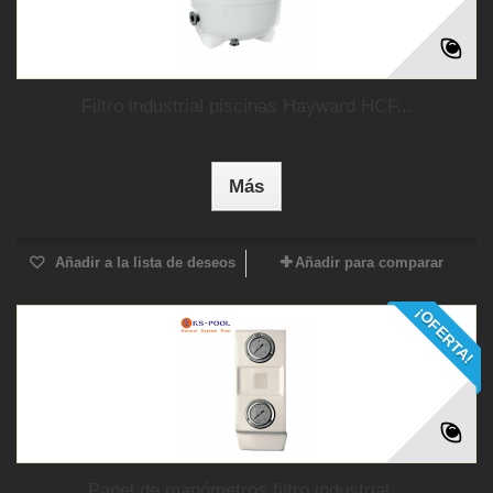
Filtro industrial piscinas Hayward HCF...
Más
Añadir a la lista de deseos
Añadir para comparar
¡OFERTA!
Panel de manómetros filtro industrial...