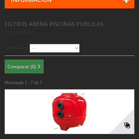
FILTROS ARENA PISCINAS PUBLICAS
Hay 7 productos.
Ordenar por
Comparar (
0
)
Mostrando 1 - 7 de 7