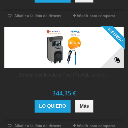
Añadir a la lista de deseos
Añadir para comparar
¡OFERTA!
Bomba dosificadora Pool Ph AQL Kripsol...
344,35 €
LO QUIERO
Más
Añadir a la lista de deseos
Añadir para comparar