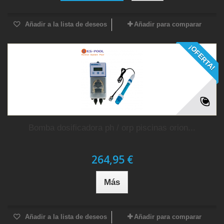
Añadir a la lista de deseos
Añadir para comparar
¡OFERTA!
Bomba dosificadora ph / orp piscinas orion...
264,95 €
Más
Añadir a la lista de deseos
Añadir para comparar