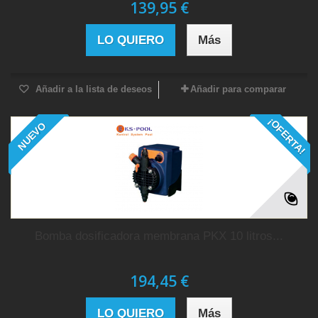
139,95 €
LO QUIERO
Más
Añadir a la lista de deseos
Añadir para comparar
¡OFERTA!
NUEVO
Bomba dosificadora membrana PKX 10 litros...
194,45 €
LO QUIERO
Más