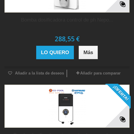
Bomba dosificadora control de ph Nepo...
288,55 €
LO QUIERO
Más
Añadir a la lista de deseos
Añadir para comparar
¡OFERTA!