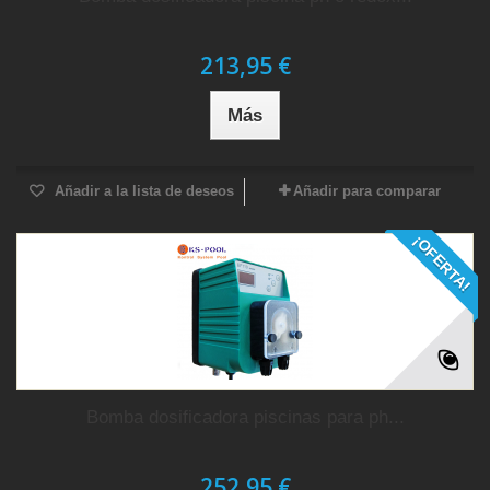
213,95 €
Más
Añadir a la lista de deseos
Añadir para comparar
¡OFERTA!
Bomba dosificadora piscinas para ph...
252,95 €