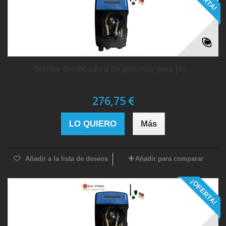
Bomba dosificadora de piscinas para ph...
276,75 €
LO QUIERO
Más
Añadir a la lista de deseos
Añadir para comparar
¡OFERTA!