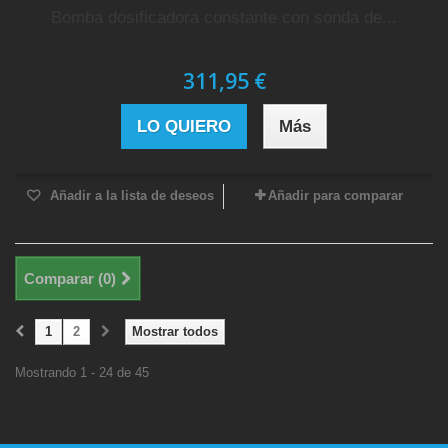
Bomba dosificadora constante con sonda de...
311,95 €
LO QUIERO
Más
Añadir a la lista de deseos
Añadir para comparar
Comparar (
0
)
1
2
Mostrar todos
Mostrando 1 - 24 de 45