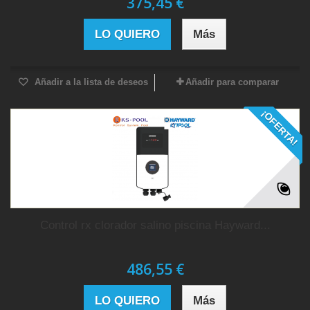
375,45 €
LO QUIERO
Más
Añadir a la lista de deseos
Añadir para comparar
¡OFERTA!
Control rx clorador salino piscina Hayward...
486,55 €
LO QUIERO
Más