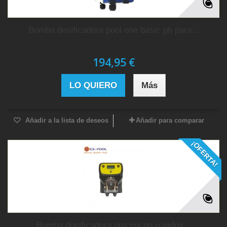
Bomba dosificadora pool one basic ph para...
194,95 €
LO QUIERO
Más
Añadir a la lista de deseos
Añadir para comparar
¡OFERTA!
Bomba dosificadora piscina ph o redox...