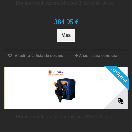
Bomba dosificadora Mypool 2 piscinas ph o...
384,95 €
Más
Añadir a la lista de deseos
Añadir para comparar
¡OFERTA!
Bomba dosificadora membrana PKX 5 litros...