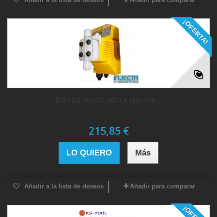
¡OFERTA!
Bomba dosificadora piscina...
215,85 €
LO QUIERO
Más
Añadir a la lista de deseos
Añadir para comparar