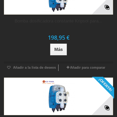
Bomba dosificadora constante Kripsol para...
198,95 €
Más
Añadir a la lista de deseos
Añadir para comparar
¡OFERTA!