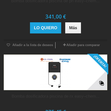
Bomba dosificadora piscina de ph easy–chem...
341,00 €
LO QUIERO
Más
Añadir a la lista de deseos
Añadir para comparar
¡OFERTA!
Bomba dosificadora piscina de rx easy–chem...