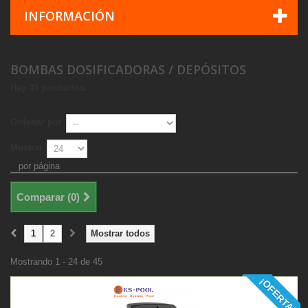
INFORMACIÓN
BOMBAS DOSIFICADORAS / DEPÓSITOS
Hay 45 productos.
Ordenar por
Mostrar
por página
Comparar (
0
)
1
2
Mostrar todos
Mostrando 1 - 24 de 45
¡OFERTA!