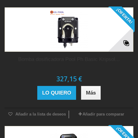
¡OFERTA!
Bomba dosificadora Pool Ph Basic Kripsol...
327,15 €
LO QUIERO
Más
Añadir a la lista de deseos
Añadir para comparar
¡OFERTA!