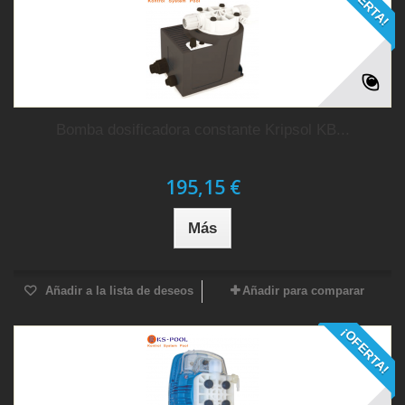
¡OFERTA!
Bomba dosificadora constante Kripsol KB...
195,15 €
Más
Añadir a la lista de deseos
Añadir para comparar
¡OFERTA!