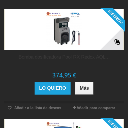
¡OFERTA!
Bomba dosificadora Pool RX Redox AQL...
374,95 €
LO QUIERO
Más
Añadir a la lista de deseos
Añadir para comparar
¡OFERTA!