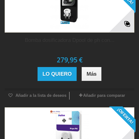
Bomba dosificadora Dpool de ph con...
279,95 €
LO QUIERO
Más
Añadir a la lista de deseos
Añadir para comparar
¡OFERTA!