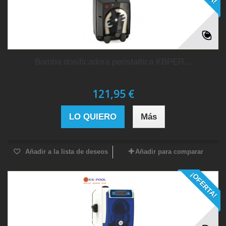
Bomba dosificadora peristaltica KBPER...
121,95 €
LO QUIERO
Más
Añadir a la lista de deseos
Añadir para comparar
¡OFERTA!