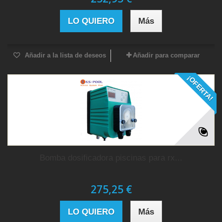
LO QUIERO
Más
Añadir a la lista de deseos
Añadir para comparar
¡OFERTA!
Bomba dosificadora piscinas para rx...
275,25 €
LO QUIERO
Más