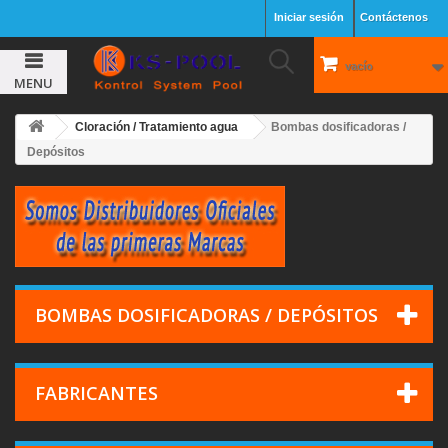
Iniciar sesión
Contáctenos
vacío
MENU
Cloración / Tratamiento agua
Bombas dosificadoras /
Depósitos
BOMBAS DOSIFICADORAS / DEPÓSITOS
FABRICANTES