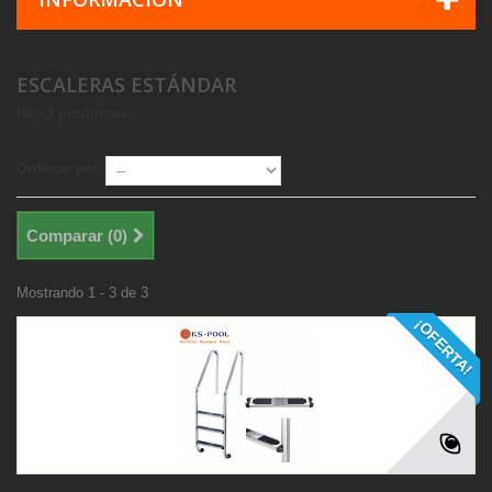
ESCALERAS ESTÁNDAR
Hay 3 productos.
Ordenar por
Comparar (
0
)
Mostrando 1 - 3 de 3
¡OFERTA!