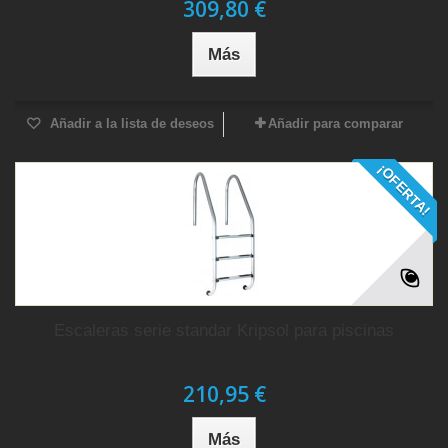
309,80 €
Más
Añadir a la lista de deseos
Añadir para comparar
¡OFERTA!
Escaleras serie standar Kripsol para piscinas
210,95 €
Más