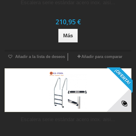
Escalera serie estándar acero inox. aisi...
210,95 €
Más
Añadir a la lista de deseos
Añadir para comparar
¡OFERTA!
Escalera serie estándar acero inox. aisi...