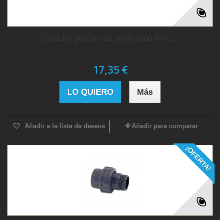
Colector piscina de aspiracion PVC...
17,35 €
LO QUIERO
Más
Añadir a la lista de deseos
Añadir para comparar
¡OFERTA!