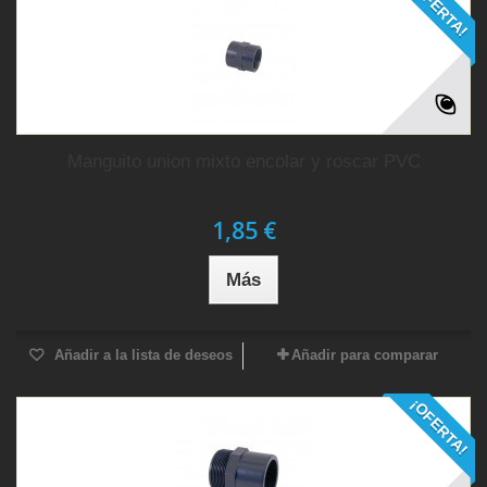
¡OFERTA!
Manguito union mixto encolar y roscar PVC
1,85 €
Más
Añadir a la lista de deseos
Añadir para comparar
¡OFERTA!