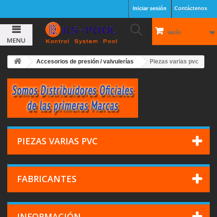
Iniciar sesión
Contáctenos
vacío
MENU
Accesorios de presión / valvulerías
Piezas varias pvc
PIEZAS VARIAS PVC
FABRICANTES
INFORMACIÓN