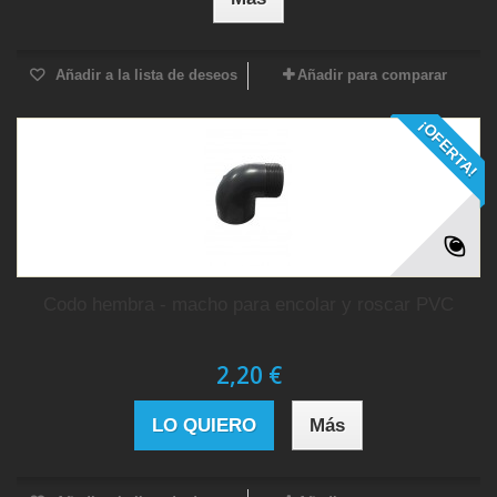
Añadir a la lista de deseos
Añadir para comparar
¡OFERTA!
Codo hembra - macho para encolar y roscar PVC
2,20 €
LO QUIERO
Más