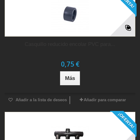
¡OFERTA!
Casquillo reducido encolar PVC para...
0,75 €
Más
Añadir a la lista de deseos
Añadir para comparar
¡OFERTA!