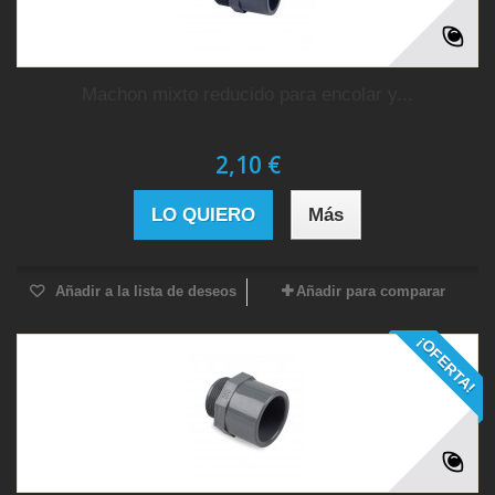
Machon mixto reducido para encolar y...
2,10 €
LO QUIERO
Más
Añadir a la lista de deseos
Añadir para comparar
¡OFERTA!