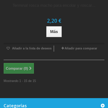
Terminal rosca macho para encolar y roscar...
2,20 €
Más
Añadir a la lista de deseos
Añadir para comparar
Comparar (
0
)
Mostrando 1 - 15 de 15
Categorías