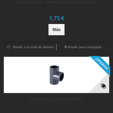
Codo hembra - hembra encolar PVC para...
1,75 €
Más
Añadir a la lista de deseos
Añadir para comparar
¡OFERTA!
Te hembra para encolar PVC