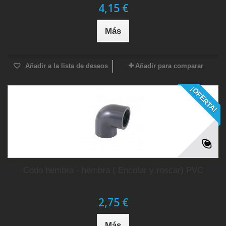
4,15 €
Más
Añadir a la lista de deseos
Añadir para comparar
¡OFERTA!
Codo hembra - hembra ( Encolar y roscar) PVC
2,75 €
Más