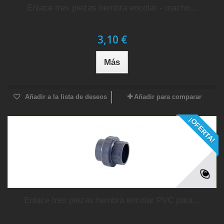
Enlace tres piezas hembra encolar - macho...
3,10 €
Más
Añadir a la lista de deseos
Añadir para comparar
¡OFERTA!
Enlace tres piezas hembra encolar PVC para...