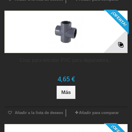
¡OFERTA!
Cruz para encolar PVC para depuradora...
4,65 €
Más
Añadir a la lista de deseos
Añadir para comparar