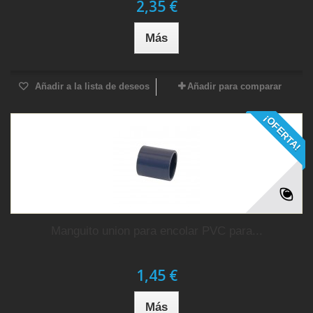
2,35 €
Más
Añadir a la lista de deseos
Añadir para comparar
¡OFERTA!
Manguito union para encolar PVC para...
1,45 €
Más