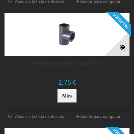
Añadir a la lista de deseos
Añadir para comparar
¡OFERTA!
Te hembra encolar - roscar PVC
2,75 €
Más
Añadir a la lista de deseos
Añadir para comparar