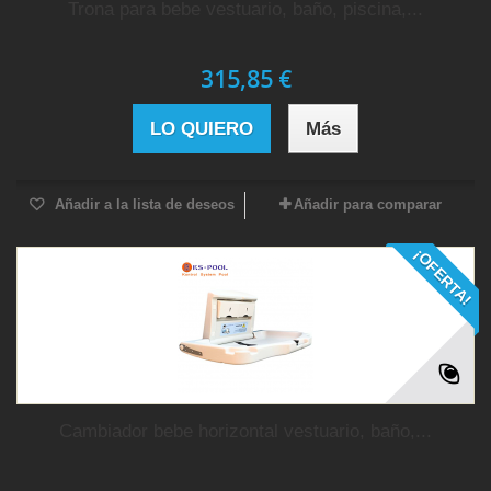
Trona para bebe vestuario, baño, piscina,...
315,85 €
LO QUIERO
Más
Añadir a la lista de deseos
Añadir para comparar
¡OFERTA!
Cambiador bebe horizontal vestuario, baño,...