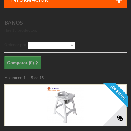
BAÑOS
Hay 15 productos.
Ordenar por
Comparar (
0
)
Mostrando 1 - 15 de 15
¡OFERTA!