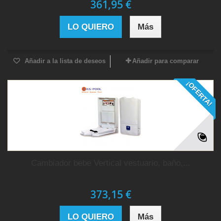
361,95 €
LO QUIERO
Más
Añadir a la lista de deseos
Añadir para comparar
¡OFERTA!
Cambiador bebe Vertical vestuario, baño,...
373,15 €
LO QUIERO
Más