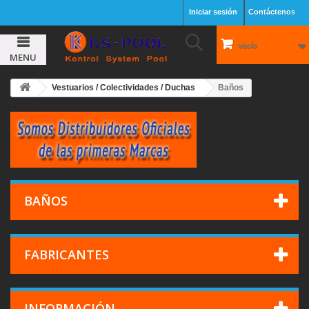
Iniciar sesión
Contáctenos
vacío
MENU
Vestuarios / Colectividades / Duchas
Baños
BAÑOS
FABRICANTES
INFORMACIÓN