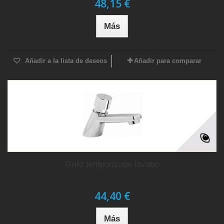
48,15 €
Más
Añadir a la lista de deseos
Añadir para comparar
Grifo temporizado lavabo
44,40 €
Más