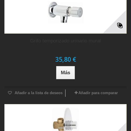
Grifo temporizado urinario mural
35,80 €
Más
Añadir a la lista de deseos
Añadir para comparar