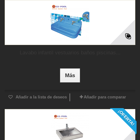
Lavabo infantil vestuarios baños piscinas...
Más
Añadir a la lista de deseos
Añadir para comparar
¡OFERTA!