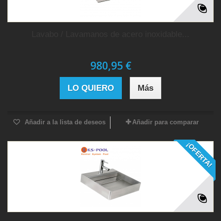
Lavabo / Lavamanos de acero inoxidable...
980,95 €
LO QUIERO
Más
Añadir a la lista de deseos
Añadir para comparar
¡OFERTA!