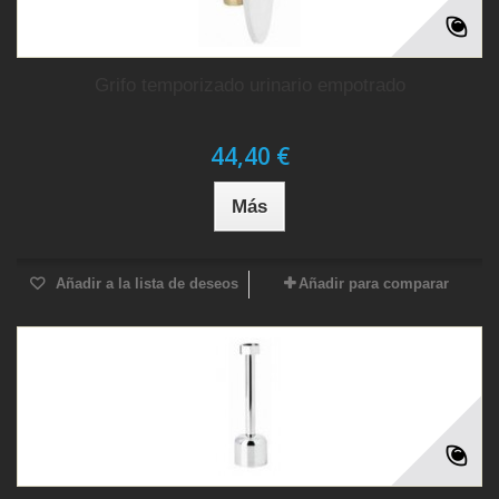
Grifo temporizado urinario empotrado
44,40 €
Más
Añadir a la lista de deseos
Añadir para comparar