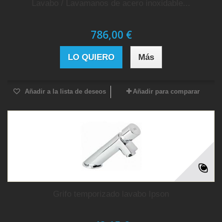
Lavabo / Lavamanos de acero inoxidable...
786,00 €
LO QUIERO
Más
Añadir a la lista de deseos
Añadir para comparar
Grifo temporizado lavabo Ipson