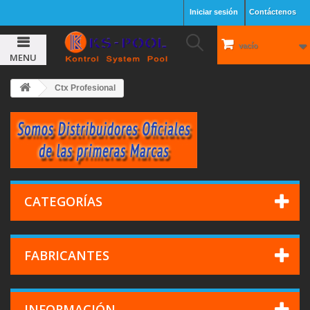
Iniciar sesión
Contáctenos
vacío
MENU
Ctx Profesional
CATEGORÍAS
FABRICANTES
INFORMACIÓN