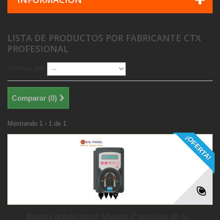
LISTA DE PRODUCTOS POR FABRICANTE CTX
PROFESIONAL
Ordenar por
Comparar (
0
)
Mostrando 1 - 1 de 1
¡OFERTA!
Bomba dosificadora Mypool 2 piscinas ph o...