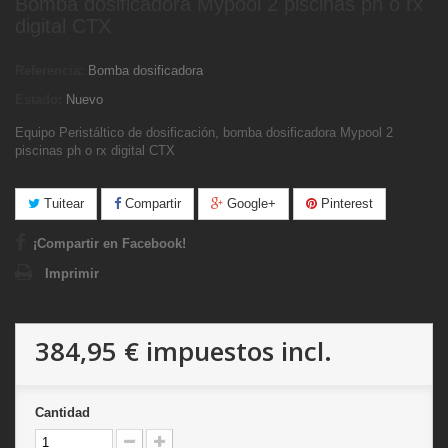
Bomba dosificadora Mypool 2 piscinas ph o rx
digital CTX
Referencia:
Bomba dosificadora
Estado:
Nuevo
Equipo Peristáltico de dosificación, bomba dosificadora Mypool 2
piscinas ph o rx digital CTX
Tuitear
Compartir
Google+
Pinterest
¡Compartir en Facebook!
Imprimir
384,95 €
impuestos incl.
Cantidad