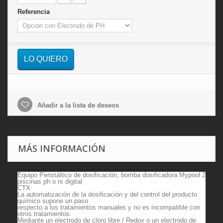
Referencia
LO QUIERO
Añadir a la lista de deseos
MÁS INFORMACIÓN
Equipo Peristáltico de dosificación, b
omba dosificadora Mypool 2
piscinas ph o rx digital
CTX
La automatización de la dosificación y del control del producto
químico supone un
paso
respecto a los tratamientos manuales y no es incompatible con
otros tratamientos.
Mediante un electrodo de cloro libre / Redox o un electrodo de