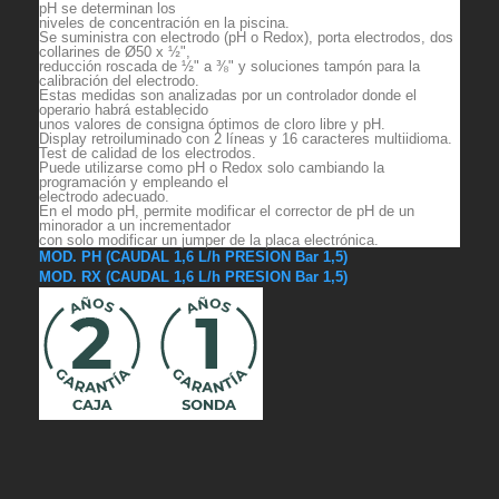
pH se determinan los
niveles de concentración en la piscina.
Se suministra con electrodo (pH o Redox), porta electrodos, dos
collarines de Ø50 x ½",
reducción roscada de ½" a ⅜" y soluciones tampón para la
calibración del electrodo.
Estas medidas son analizadas por un controlador donde el
operario habrá establecido
unos valores de consigna óptimos de cloro libre y pH.
Display retroiluminado con 2 líneas y 16 caracteres multiidioma.
Test de calidad de los electrodos.
Puede utilizarse como pH o Redox solo cambiando la
programación y empleando el
electrodo adecuado.
En el modo pH, permite modificar el corrector de pH de un
minorador a un incrementador
con solo modificar un jumper de la placa electrónica.
MOD. PH (CAUDAL 1,6 L/h PRESION Bar 1,5)
MOD. RX (CAUDAL 1,6 L/h PRESION Bar 1,5)