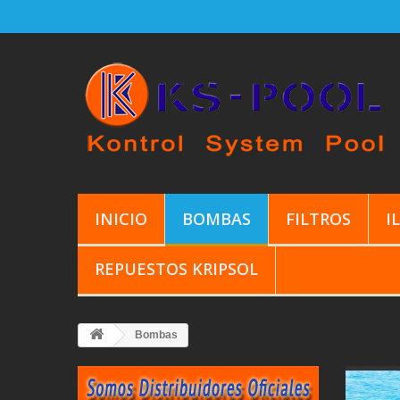
INICIO
BOMBAS
FILTROS
I
REPUESTOS KRIPSOL
Bombas