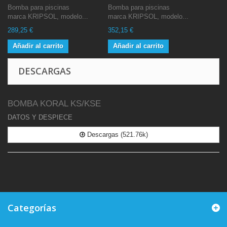
Bomba para piscinas
Bomba para piscinas
marca KRIPSOL, modelo...
marca KRIPSOL, modelo...
289,25 €
352,15 €
Añadir al carrito
Añadir al carrito
DESCARGAS
BOMBA KORAL KS/KSE
DATOS Y DESPIECE
Descargas (521.76k)
Categorías