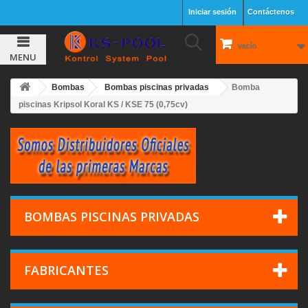
Iniciar sesión
Contáctenos
vacío
MENU
Bombas
Bombas piscinas privadas
Bomba
piscinas Kripsol Koral KS / KSE 75 (0,75cv)
BOMBAS PISCINAS PRIVADAS
FABRICANTES