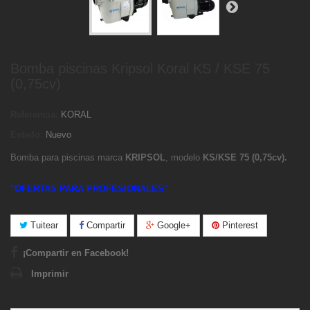
Bomba piscinas Kripsol Koral KS / KSE 75
(0,75cv)
Referencia:
KORAL
Estado:
Nuevo
Bomba para piscinas marca
KRIPSOL
, modelo
KS/KSE 75 (0,75cv).
"OFERTAS PARA PROFESIONALES"
Tuitear
Compartir
Google+
Pinterest
¡Compartir en Facebook!
Imprimir