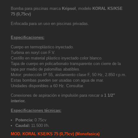
Bomba para piscinas marca
Kripsol
, modelo
KORAL KS/KSE
75 (0,75cv)
Enfocada para un uso en piscinas privadas.
Especificaciones:
Cuerpo en termoplástico inyectado.
Turbina en noryl con F.V.
Cestillo en material plástico inyectado color blanco.
Tapa de cuerpo en policarbonato transparente con cierre de la
tapa por medio de palomillas abatibles.
Motor: protección IP 55, aislamiento clase F, 50 Hz, 2.850 r.p.m.
Estas bombas pueden ser usadas con agua de mar.
Unidades disponibles a 60 Hz. Consultar.
Conexiones de aspiración e impulsión para roscar a
1 1/2”
interior.
Especificaciones técnicas:
Potencia:
0.75cv
Caudal:
11.500 l/h.
MOD. KORAL KSE/KS 75 (0,75cv)
(Monofasica)