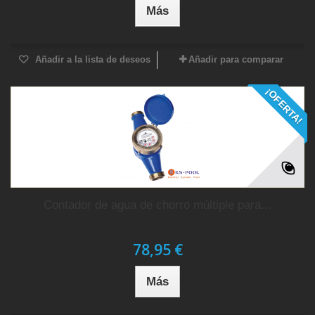
Más
Añadir a la lista de deseos
Añadir para comparar
¡OFERTA!
Contador de agua de chorro múltiple para...
78,95 €
Más