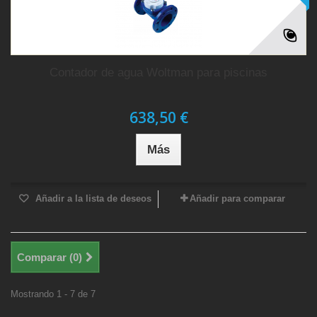
Contador de agua Woltman para piscinas
638,50 €
Más
Añadir a la lista de deseos
Añadir para comparar
Comparar (
0
)
Mostrando 1 - 7 de 7