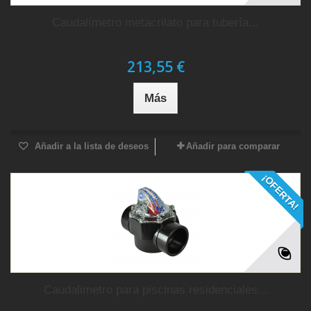
Caudalímetro metacrilato para tubería...
213,55 €
Más
Añadir a la lista de deseos
Añadir para comparar
¡OFERTA!
Caudalimetro para piscinas residenciales...