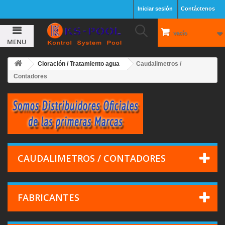
Iniciar sesión
Contáctenos
vacío
MENU
Cloración / Tratamiento agua
Caudalimetros /
Contadores
CAUDALIMETROS / CONTADORES
FABRICANTES