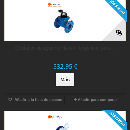
¡OFERTA!
Contador de agua de Helice Tangencial para...
532,95 €
Más
Añadir a la lista de deseos
Añadir para comparar
¡OFERTA!