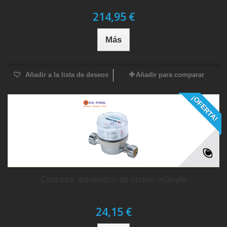
214,95 €
Más
Añadir a la lista de deseos
Añadir para comparar
¡OFERTA!
Contador doméstico de chorro múltiple
24,15 €