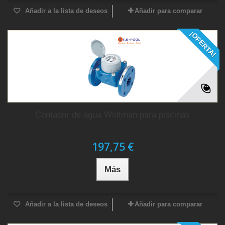
Añadir a la lista de deseos
Añadir para comparar
¡OFERTA!
Contador de agua Woltman para piscinas
197,75 €
Más
Añadir a la lista de deseos
Añadir para comparar