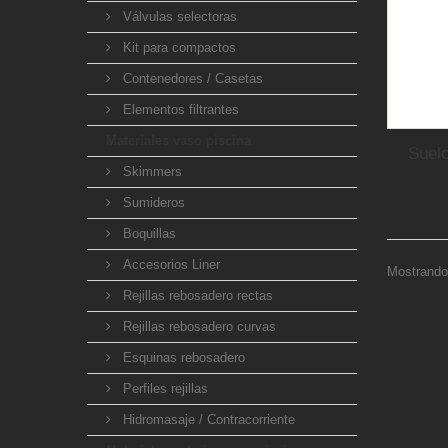
Válvulas selectoras
Kit para compactos
Contenedores / Casetas
Elementos filtrantes
Materiales vaso piscina
Suelo
Skimmers
Sumideros
Boquillas
Accesorios Liner
Mostrando 
Rejillas rebosadero rectas
Rejillas rebosadero curvas
Esquinas rebosadero
Perfiles rejillas
Hidromasaje / Contracorriente