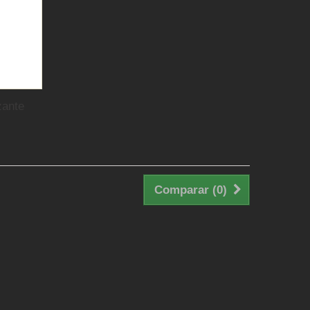
zante
Comparar (
0
)