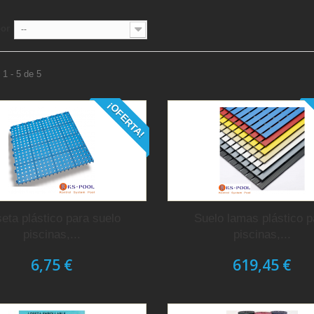
por
--
1 - 5 de 5
¡OFERTA!
eta plástico para suelo
Suelo lamas plástico p
piscinas,...
piscinas,...
6,75 €
619,45 €