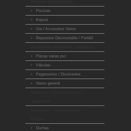
Piscinas desmontables
Piscinas
Kripsol
Gre / Accesorios Varios
Repuestos Desmontable / Portátil
Accesorios de presión / valvulerías
Piezas varias pvc
Válvulas
Pegamentos / Disolventes
Varios general
Quimicos / mantenimiento /
reparacion
Vestuarios / Colectividades /
Duchas
Duchas