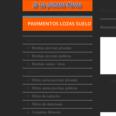
Ordenar 
PAVIMENTOS LOZAS SUELO
Mostrando 
Bombas
Bombas piscinas privadas
Bombas piscinas publicas
Bombas varias / otros
Filtros
Filtros arena piscinas privadas
Los
Filtros arena piscinas publicas
Filtros de cartucho
Filtros de diatomeas
Conjuntos filtración