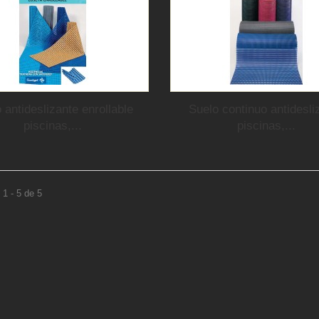
 antideslizante enrollable
Suelo continuo antidesli
piscinas,...
piscinas,...
1 - 5 de 5