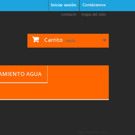
Iniciar sesión
Contáctenos
contacto
mapa del sitio
Carrito
vacío
TAMIENTO AGUA
Hay 5 productos.