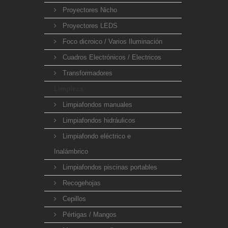
Proyectores Nicho
Proyectores LEDS
Foco dicroico / Varios Iluminación
Cuadros Electrónicos / Electricos
Transformadores
Limpieza
Limpiafondos manuales
Limpiafondos hidráulicos
Limpiafondo eléctrico e
Inalámbrico
Limpiafondos piscinas portables
Recogehojas
Cepillos
Pértigas / Mangos