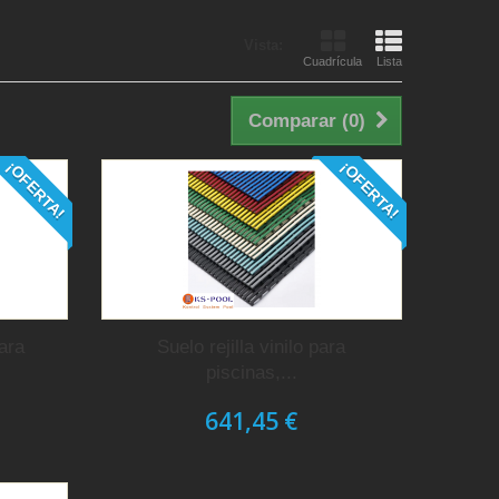
Vista:
Cuadrícula
Lista
Comparar (
0
)
¡OFERTA!
¡OFERTA!
ara
Suelo rejilla vinilo para
piscinas,...
641,45 €