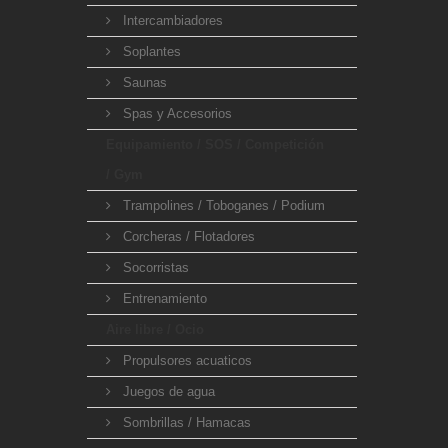
Intercambiadores
Soplantes
Saunas
Spas y Accesorios
Equipamiento / SOS / Competición
/ Gym
Trampolines / Toboganes / Podium
Corcheras / Flotadores
Socorristas
Entrenamiento
Aire libre / Ocio
Propulsores acuaticos
Juegos de agua
Sombrillas / Hamacas