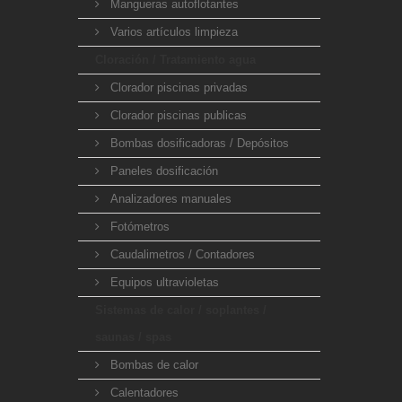
Mangueras autoflotantes
Varios artículos limpieza
Cloración / Tratamiento agua
Clorador piscinas privadas
Clorador piscinas publicas
Bombas dosificadoras / Depósitos
Paneles dosificación
Analizadores manuales
Fotómetros
Caudalimetros / Contadores
Equipos ultravioletas
Sistemas de calor / soplantes /
saunas / spas
Bombas de calor
Calentadores