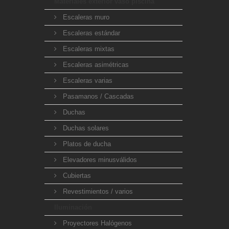
Materiales exterior vaso piscina
Escaleras muro
Escaleras estándar
Escaleras mixtas
Escaleras asimétricas
Escaleras varias
Pasamanos / Cascadas
Duchas
Duchas solares
Platos de ducha
Elevadores minusválidos
Cubiertas
Revestimientos / varios
Iluminación
Proyectores Halógenos