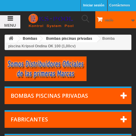
Iniciar sesión
Contáctenos
vacío
MENU
Bombas
Bombas piscinas privadas
Bomba
piscina Kripsol Ondina OK 100 (1,00cv)
BOMBAS PISCINAS PRIVADAS
FABRICANTES