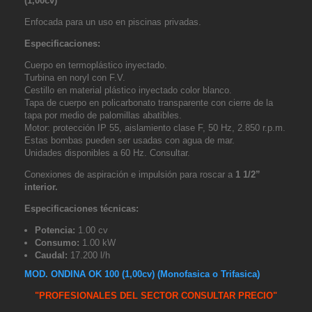
(1,00cv)
Enfocada para un uso en piscinas privadas.
Especificaciones:
Cuerpo en termoplástico inyectado.
Turbina en noryl con F.V.
Cestillo en material plástico inyectado color blanco.
Tapa de cuerpo en policarbonato transparente con cierre de la
tapa por medio de palomillas abatibles.
Motor: protección IP 55, aislamiento clase F, 50 Hz, 2.850 r.p.m.
Estas bombas pueden ser usadas con agua de mar.
Unidades disponibles a 60 Hz. Consultar.
Conexiones de aspiración e impulsión para roscar a
1 1/2”
interior.
Especificaciones técnicas:
Potencia:
1.00 cv
Consumo:
1.00 kW
Caudal:
17.200 l/h
MOD. ONDINA OK 100 (1,00cv)
(Monofasica o Trifasica)
"PROFESIONALES DEL SECTOR CONSULTAR PRECIO"