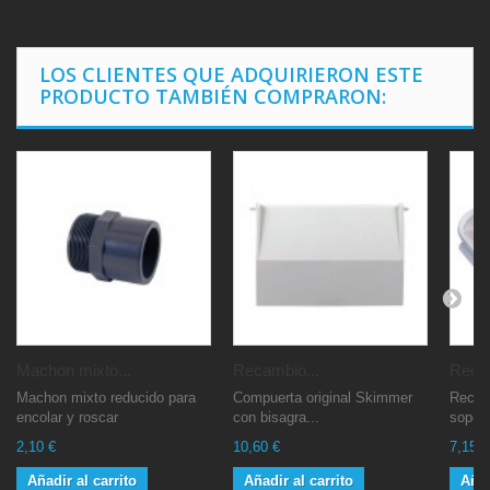
LOS CLIENTES QUE ADQUIRIERON ESTE
PRODUCTO TAMBIÉN COMPRARON:
Machon mixto...
Recambio...
Recog
Machon mixto reducido para
Compuerta original Skimmer
Recog
encolar y roscar
con bisagra...
soport
2,10 €
10,60 €
7,15 €
Añadir al carrito
Añadir al carrito
Añad