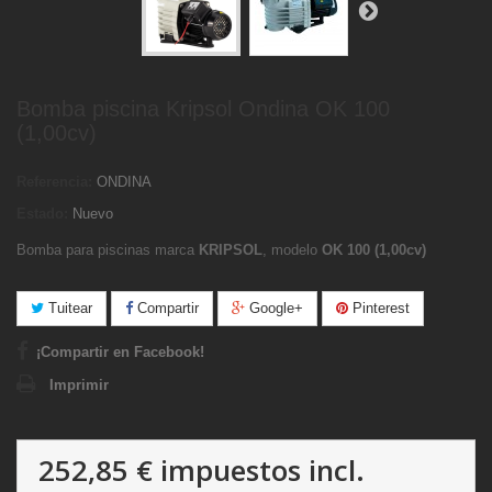
Bomba piscina Kripsol Ondina OK 100
(1,00cv)
Referencia:
ONDINA
Estado:
Nuevo
Bomba para piscinas marca
KRIPSOL
, modelo
OK 100 (1,00cv)
Tuitear
Compartir
Google+
Pinterest
¡Compartir en Facebook!
Imprimir
252,85 €
impuestos incl.