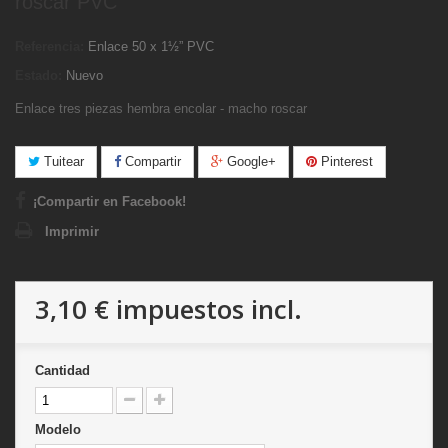
roscar PVC
Referencia:
Enlace 50 x 1½” PVC
Estado:
Nuevo
Enlace tres piezas hembra encolar - macho roscar
Tuitear
Compartir
Google+
Pinterest
¡Compartir en Facebook!
Imprimir
3,10 €
impuestos incl.
Cantidad
Modelo