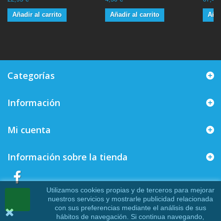
Añadir al carrito
Añadir al carrito
Añad
Categorías
Información
Mi cuenta
Información sobre la tienda
Utilizamos cookies propias y de terceros para mejorar
nuestros servicios y mostrarle publicidad relacionada
con sus preferencias mediante el análisis de sus
hábitos de navegación. Si continua navegando,