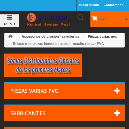
Iniciar sesión
Contáctenos
vacío
MENU
Accesorios de presión / valvulerías
Piezas varias pvc
Enlace tres piezas hembra encolar - macho roscar PVC
PIEZAS VARIAS PVC
FABRICANTES