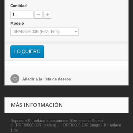
Cantidad
Modelo
LO QUIERO
Añadir a la lista de deseos
MÁS INFORMACIÓN
Repuesto Kit enlace a pasamuros filtro piscina Kripsol.
6 RRFI0006.00R (blanco) / RRFI0006.10R (negro) Kit enlace
1 ½”.