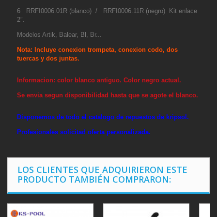
6 RRFI0006.01R (blanco) / RRFI0006.11R (negro) Kit enlace
2″.
Modelos Artik, Balear, Bl, Br...
Nota:
Incluye conexion trompeta, conexion codo, dos
tuercas y dos juntas.
Informacion: color blanco antiguo. Color negro actual.
Se envia segun disponibilidad hasta que se agote el blanco.
Disponemos de todo el catalogo de repuestos de kripsol.
Profesionales solicitad oferta personalizada.
LOS CLIENTES QUE ADQUIRIERON ESTE
PRODUCTO TAMBIÉN COMPRARON: