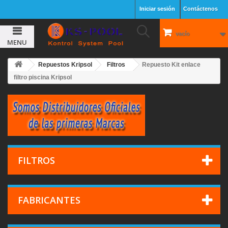
Iniciar sesión
Contáctenos
vacío
MENU
Repuestos Kripsol
Filtros
Repuesto Kit enlace
filtro piscina Kripsol
FILTROS
FABRICANTES