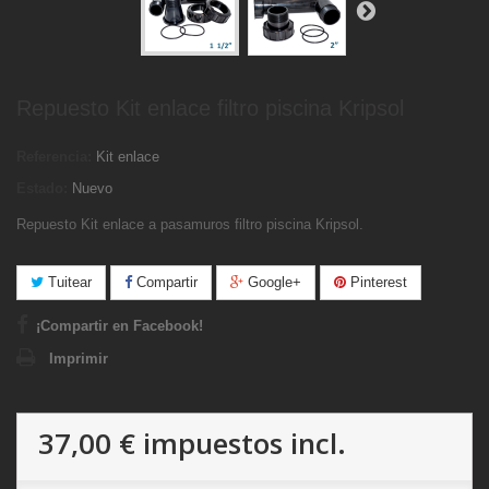
Repuesto Kit enlace filtro piscina Kripsol
Referencia:
Kit enlace
Estado:
Nuevo
Repuesto Kit enlace
a pasamuros filtro piscina Kripsol.
Tuitear
Compartir
Google+
Pinterest
¡Compartir en Facebook!
Imprimir
37,00 €
impuestos incl.