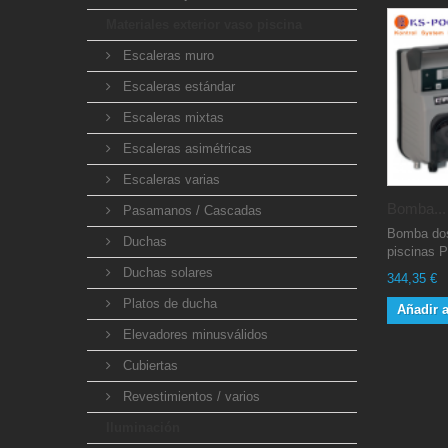
Materiales exterior vaso piscina
Escaleras muro
Escaleras estándar
Escaleras mixtas
Escaleras asimétricas
Escaleras varias
Bomba...
Pasamanos / Cascadas
Bomba dos
Duchas
piscinas P
Duchas solares
344,35 €
Platos de ducha
Añadir a
Elevadores minusválidos
Cubiertas
Revestimientos / varios
Iluminación