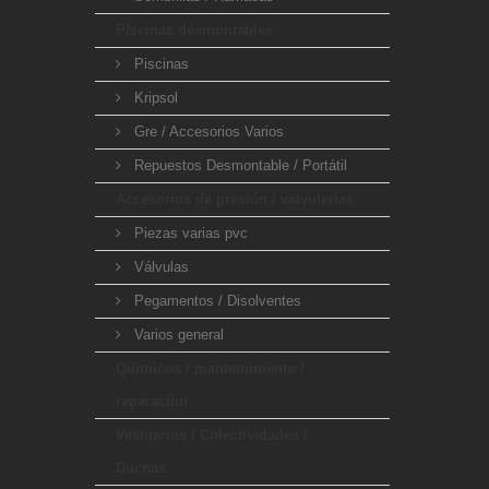
Piscinas desmontables
Piscinas
Kripsol
Gre / Accesorios Varios
Repuestos Desmontable / Portátil
Accesorios de presión / valvulerías
Piezas varias pvc
Válvulas
Pegamentos / Disolventes
Varios general
Quimicos / mantenimiento /
reparacion
Vestuarios / Colectividades /
Duchas