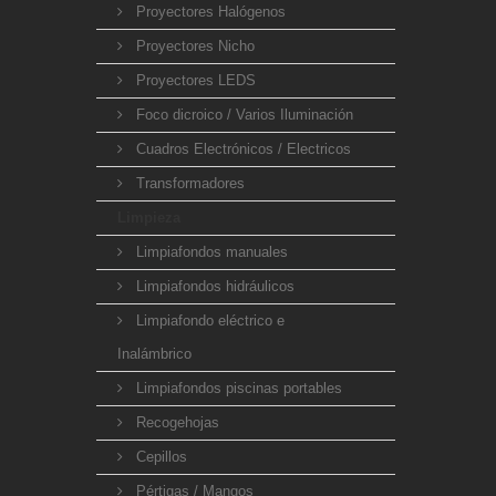
Proyectores Halógenos
Proyectores Nicho
Proyectores LEDS
Foco dicroico / Varios Iluminación
Cuadros Electrónicos / Electricos
Transformadores
Limpieza
Limpiafondos manuales
Limpiafondos hidráulicos
Limpiafondo eléctrico e
Inalámbrico
Limpiafondos piscinas portables
Recogehojas
Cepillos
Pértigas / Mangos