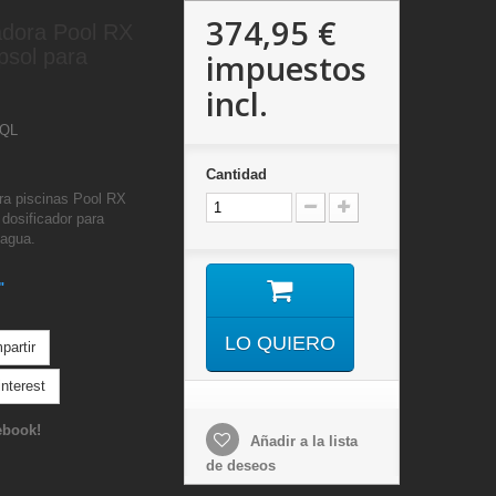
374,95 €
adora Pool RX
psol para
impuestos
incl.
AQL
Cantidad
ra piscinas Pool RX
dosificador para
 agua.
"
LO QUIERO
artir
nterest
ebook!
Añadir a la lista
de deseos