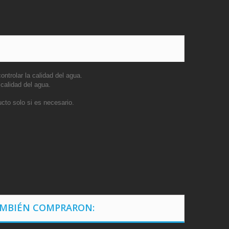
ntrolar la calidad del agua.
calidad del agua.
cto solo si es necesario.
AMBIÉN COMPRARON: