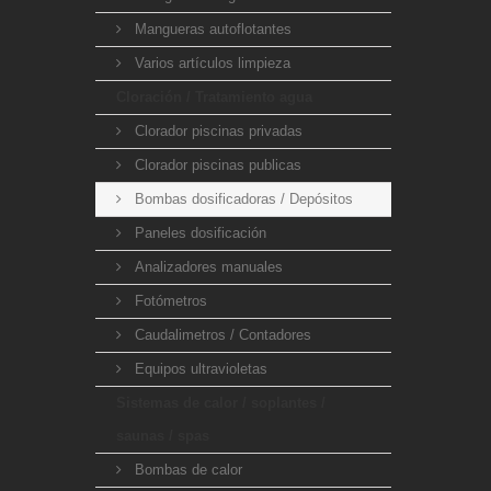
Mangueras autoflotantes
Varios artículos limpieza
Cloración / Tratamiento agua
Clorador piscinas privadas
Clorador piscinas publicas
Bombas dosificadoras / Depósitos
Paneles dosificación
Analizadores manuales
Fotómetros
Caudalimetros / Contadores
Equipos ultravioletas
Sistemas de calor / soplantes /
saunas / spas
Bombas de calor