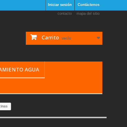
Iniciar sesión
Contáctenos
contacto
mapa del sitio
Carrito
vacío
TAMIENTO AGUA
cinas