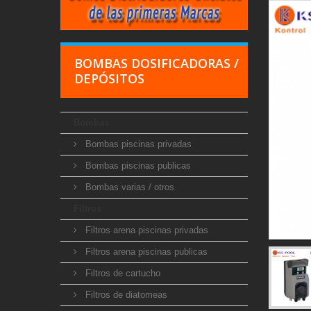
BOMBAS DOSIFICADORAS /
DEPÓSITOS
Bombas
Bombas piscinas privadas
Bombas piscinas publicas
Bombas varias / otros
Filtros
Filtros arena piscinas privadas
Filtros arena piscinas publicas
Filtros de cartucho
Filtros de diatomeas