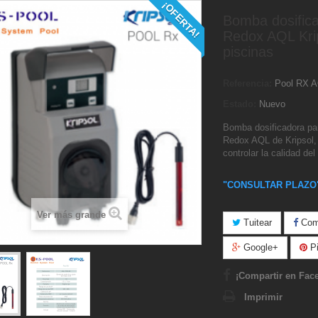
¡OFERTA!
Bomba dosific
Redox AQL Kri
piscinas
Referencia:
Pool RX 
Estado:
Nuevo
Bomba dosificadora pa
Redox AQL de Kripsol, 
controlar la calidad del
"CONSULTAR PLAZO
Ver más grande
Tuitear
Comp
Google+
Pi
¡Compartir en Fac
Imprimir