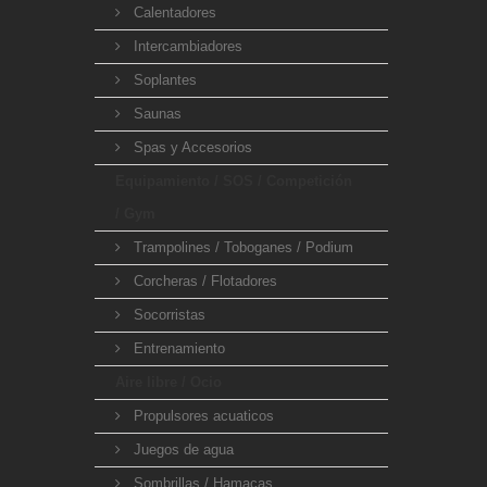
Calentadores
Intercambiadores
Soplantes
Saunas
Spas y Accesorios
Equipamiento / SOS / Competición
/ Gym
Trampolines / Toboganes / Podium
Corcheras / Flotadores
Socorristas
Entrenamiento
Aire libre / Ocio
Propulsores acuaticos
Juegos de agua
Sombrillas / Hamacas