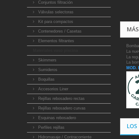
Conjuntos filtración
Válvulas selectoras
Kit para compactos
MÁS
Contenedores / Casetas
Elementos filtrantes
Bomba 
Materiales vaso piscina
La nue
La reg
Skimmers
La bom
MOD. 
Sumideros
Boquillas
Accesorios Liner
Rejillas rebosadero rectas
Rejillas rebosadero curvas
Esquinas rebosadero
LOS
Perfiles rejillas
Hidromasaje / Contracorriente