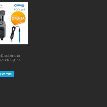
ificadora para
ool Ph AQL de...
l carrito