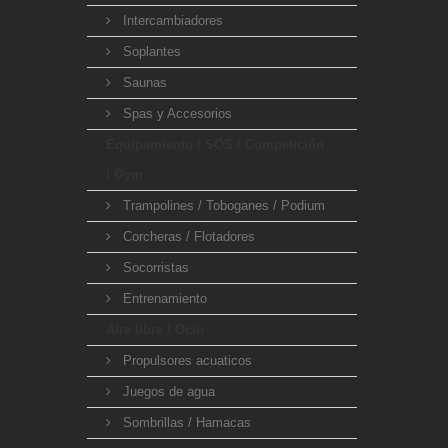
Intercambiadores
Soplantes
Saunas
Spas y Accesorios
Equipamiento / SOS / Competición
/ Gym
Trampolines / Toboganes / Podium
Corcheras / Flotadores
Socorristas
Entrenamiento
Aire libre / Ocio
Propulsores acuaticos
Juegos de agua
Sombrillas / Hamacas