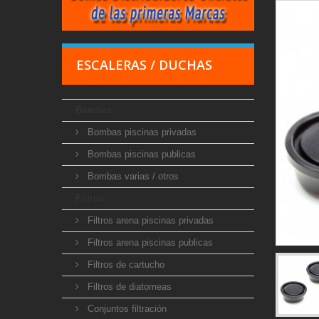
ESCALERAS / DUCHAS
Bombas
Bombas piscinas privadas
Bombas piscinas publicas
Bombas varias / otros
Filtros
Filtros arena piscinas privadas
Filtros arena piscinas publicas
Filtros de cartucho
Filtros de diatomeas
Conjuntos filtración