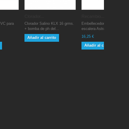
Clorador...
Recambio...
 PVC para
Clorador Salino KLX 16 grms.
Embellecedor (tapeta)
+ bomba de ph del...
escalera Astralpool...
16,25 €
Añadir al carrito
Añadir al carrito