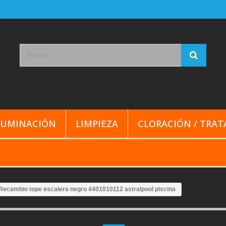
LUMINACIÓN
LIMPIEZA
CLORACIÓN / TRA
Recambio tope escalera negro 4401010112 astralpool piscina