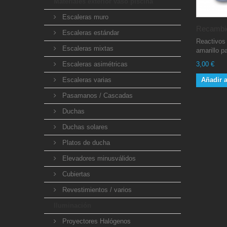
Materiales exterior vaso piscina
Escaleras muro
Recambio
Escaleras estándar
Reactivos
Escaleras mixtas
amarillo pa
Escaleras asimétricas
3,00 €
Escaleras varias
Añadir a
Pasamanos / Cascadas
Duchas
Duchas solares
Platos de ducha
Elevadores minusválidos
Cubiertas
Revestimientos / varios
Iluminación
Proyectores Halógenos