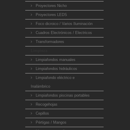
Proyectores Nicho
Proyectores LEDS
Foco dicroico / Varios Iluminación
Cuadros Electrónicos / Electricos
Transformadores
Limpieza
Limpiafondos manuales
Limpiafondos hidráulicos
Limpiafondo eléctrico e
Inalámbrico
Limpiafondos piscinas portables
Recogehojas
Cepillos
Pértigas / Mangos