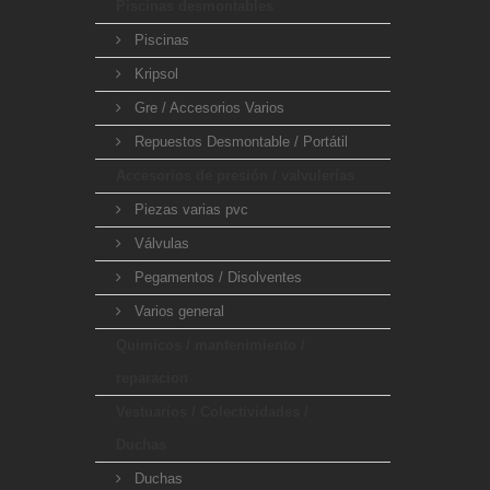
Piscinas desmontables
Piscinas
Kripsol
Gre / Accesorios Varios
Repuestos Desmontable / Portátil
Accesorios de presión / valvulerías
Piezas varias pvc
Válvulas
Pegamentos / Disolventes
Varios general
Quimicos / mantenimiento /
reparacion
Vestuarios / Colectividades /
Duchas
Duchas