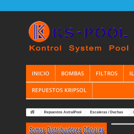
INICIO
BOMBAS
FILTROS
I
REPUESTOS KRIPSOL
Repuestos AstralPool
Escaleras / Duchas