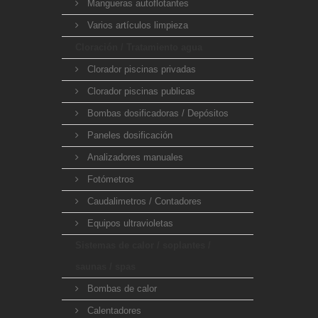
Mangueras autoflotantes
Varios artículos limpieza
Cloración / Tratamiento agua
Clorador piscinas privadas
Clorador piscinas publicas
Bombas dosificadoras / Depósitos
Paneles dosificación
Analizadores manuales
Fotómetros
Caudalimetros / Contadores
Equipos ultravioletas
Sistemas de calor / soplantes /
saunas / spas
Bombas de calor
Calentadores