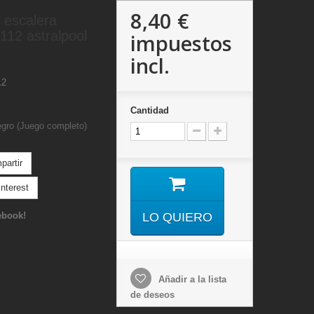
8,40 €
 escalera
12 astralpool
impuestos
incl.
12
Cantidad
egro (Juego completo)
artir
nterest
ebook!
LO QUIERO
Añadir a la lista
de deseos