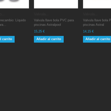
...
Valvula...
Valvula...
 recambio: Líquido
Valvula llave bola PVC para
Valvula llave bola
ra...
piscinas Astralpool
piscinas Astral
15,25 €
14,15 €
l carrito
Añadir al carrito
Añadir al carrito