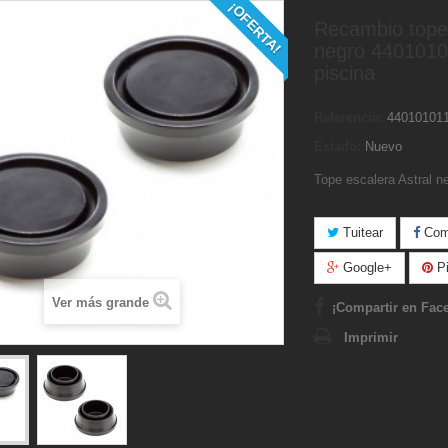
¡OFERTA!
Recambio tope
negro 44010101
piscina
Referencia:
44010101
Estado:
Nuevo
Tope escalera Astral n
Tuitear
Comp
Google+
Pi
Ver más grande
¡Compartir en Fac
Imprimir