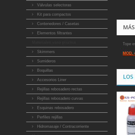
Válvulas selectoras
Kit para compactos
Contenedores / Casetas
MÁS
Elementos filtrantes
Materiales vaso piscina
Tope e
Skimmers
MOD. 
Sumideros
Boquillas
LOS
Accesorios Liner
Rejillas rebosadero rectas
Rejillas rebosadero curvas
Esquinas rebosadero
Perfiles rejillas
Hidromasaje / Contracorriente