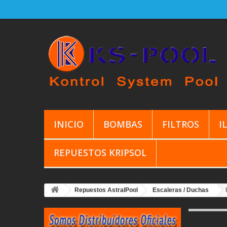
INICIO
BOMBAS
FILTROS
I
REPUESTOS KRIPSOL
Repuestos AstralPool
Escaleras / Duchas