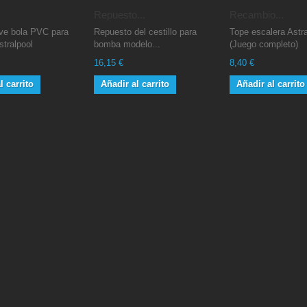
Repuesto...
Recambio...
ave bola PVC para
Repuesto del cestillo para
Tope escalera Astra
stralpool
bomba modelo...
(Juego completo)
16,15 €
8,40 €
l carrito
Añadir al carrito
Añadir al carrito