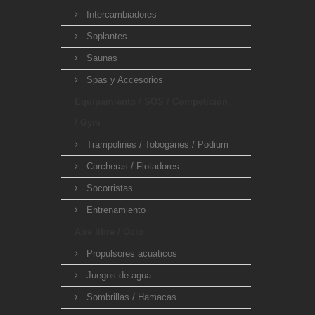
Intercambiadores
Soplantes
Saunas
Spas y Accesorios
Equipamiento / SOS / Competición
/ Gym
Trampolines / Toboganes / Podium
Corcheras / Flotadores
Socorristas
Entrenamiento
Aire libre / Ocio
Propulsores acuaticos
Juegos de agua
Sombrillas / Hamacas