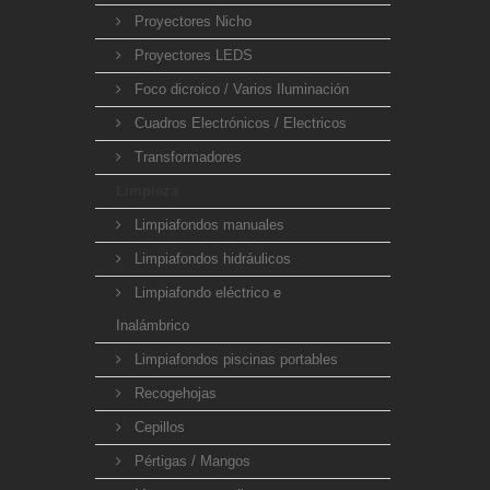
Proyectores Nicho
Proyectores LEDS
Foco dicroico / Varios Iluminación
Cuadros Electrónicos / Electricos
Transformadores
Limpieza
Limpiafondos manuales
Limpiafondos hidráulicos
Limpiafondo eléctrico e
Inalámbrico
Limpiafondos piscinas portables
Recogehojas
Cepillos
Pértigas / Mangos