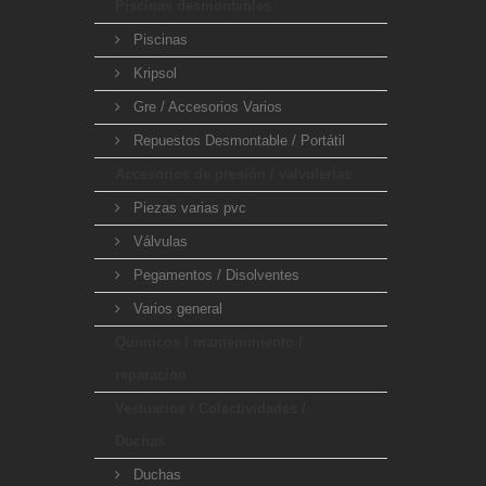
Piscinas desmontables
Piscinas
Kripsol
Gre / Accesorios Varios
Repuestos Desmontable / Portátil
Accesorios de presión / valvulerías
Piezas varias pvc
Válvulas
Pegamentos / Disolventes
Varios general
Quimicos / mantenimiento /
reparacion
Vestuarios / Colectividades /
Duchas
Duchas