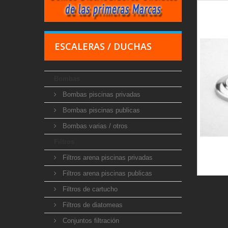
ESCALERAS / DUCHAS
Bombas
Bombas piscinas privadas
Bombas piscinas publicas
Bombas varias / otros
Filtros
Filtros arena piscinas privadas
Filtros arena piscinas publicas
Filtros de cartucho
Filtros de diatomeas
Conjuntos filtración