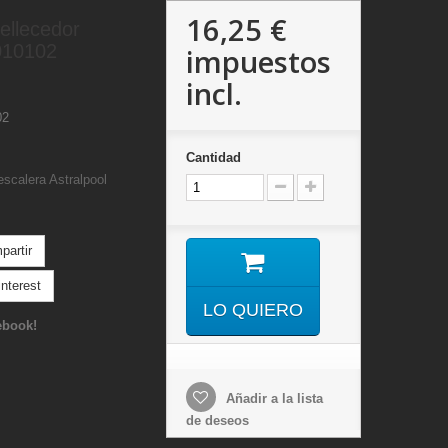
16,25 €
llecedor
010102
impuestos
incl.
02
Cantidad
escalera Astralpool
artir
nterest
LO QUIERO
ebook!
Añadir a la lista
de deseos