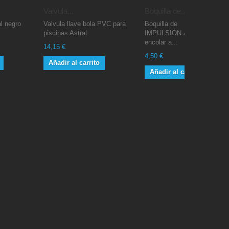
Valvula...
Boquilla de...
l negro
Valvula llave bola PVC para
Boquilla de
piscinas Astral
IMPULSIÓN Astral. Para
encolar a...
14,15 €
4,50 €
Añadir al carrito
Añadir al carrito