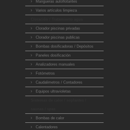
Mangueras autoflotantes
Varios artículos limpieza
Cloración / Tratamiento agua
Clorador piscinas privadas
Clorador piscinas publicas
Bombas dosificadoras / Depósitos
Paneles dosificación
Analizadores manuales
Fotómetros
Caudalimetros / Contadores
Equipos ultravioletas
Sistemas de calor / soplantes /
saunas / spas
Bombas de calor
Calentadores