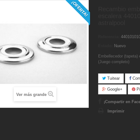
¡OFERTA!
Recambio embe
escalera 4401
astralpool
Referencia:
44010101
Estado:
Nuevo
Embellecedor (tapeta) 
(Juego completo)
Tuitear
Comp
Google+
Pi
Ver más grande
¡Compartir en Fac
Imprimir