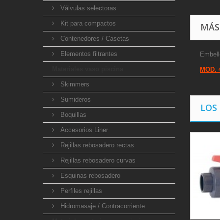
Válvulas selectoras
Kit para compactos
MÁS
Contenedores / Casetas
Elementos filtrantes
Embell
Materiales vaso piscina
MOD. 
Skimmers
Sumideros
LOS
Boquillas
Accesorios Liner
Rejillas rebosadero rectas
Rejillas rebosadero curvas
Esquinas rebosadero
Perfiles rejillas
Hidromasaje / Contracorriente