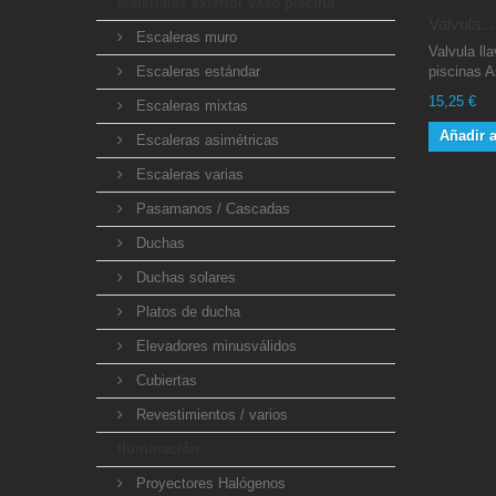
Materiales exterior vaso piscina
Valvula...
Escaleras muro
Valvula ll
Escaleras estándar
piscinas A
15,25 €
Escaleras mixtas
Añadir a
Escaleras asimétricas
Escaleras varias
Pasamanos / Cascadas
Duchas
Duchas solares
Platos de ducha
Elevadores minusválidos
Cubiertas
Revestimientos / varios
Iluminación
Proyectores Halógenos