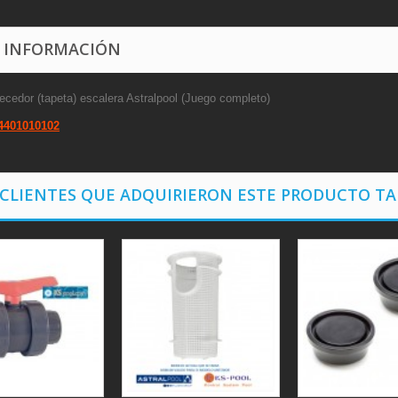
 INFORMACIÓN
ecedor (tapeta) escalera Astralpool (Juego completo)
4401010102
 CLIENTES QUE ADQUIRIERON ESTE PRODUCTO T