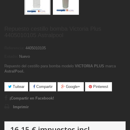
Repuesto cestillo bomba Victoria Plus
4405010105 Astralpool
Referencia:
4405010105
Estado:
Nuevo
Repuesto del cestillo para bomba modelo
VICTORIA PLUS
marca
AstralPool.
Tuitear
Compartir
Google+
Pinterest
¡Compartir en Facebook!
Imprimir
16,15 €
impuestos incl.