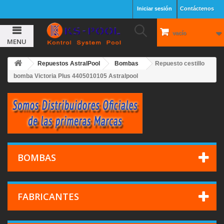
Iniciar sesión
Contáctenos
vacío
MENU
Repuestos AstralPool
Bombas
Repuesto cestillo
bomba Victoria Plus 4405010105 Astralpool
BOMBAS
FABRICANTES