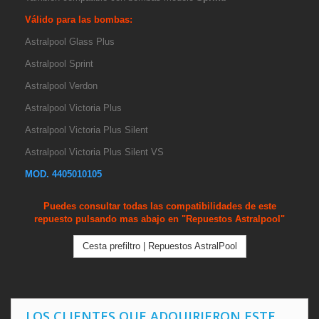
Válido para las bombas:
Astralpool Glass Plus
Astralpool Sprint
Astralpool Verdon
Astralpool Victoria Plus
Astralpool Victoria Plus Silent
Astralpool Victoria Plus Silent VS
MOD. 4405010105
Puedes consultar todas las compatibilidades de este
repuesto pulsando mas abajo en "Repuestos Astralpool"
Cesta prefiltro | Repuestos AstralPool
LOS CLIENTES QUE ADQUIRIERON ESTE