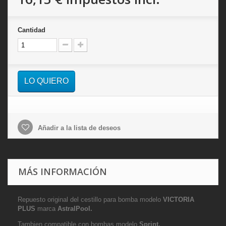
Cantidad
LO QUIERO
Añadir a la lista de deseos
MÁS INFORMACIÓN
Repuesto original del cestillo para bomba modelo
VICTORIA
PLUS
marca
AstralPool.
Tambien compatible con bombas modelo
Sprint.