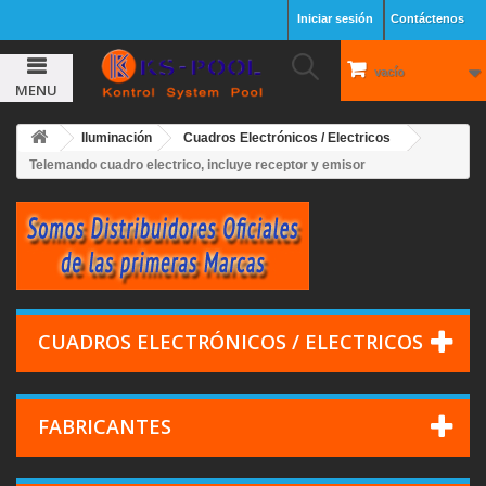
Iniciar sesión
Contáctenos
vacío
MENU
Iluminación
Cuadros Electrónicos / Electricos
Telemando cuadro electrico, incluye receptor y emisor
CUADROS ELECTRÓNICOS / ELECTRICOS
FABRICANTES