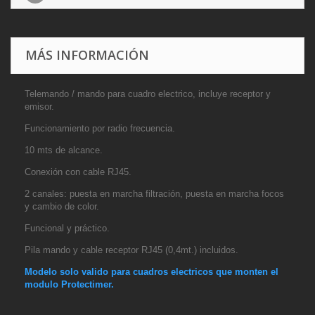
MÁS INFORMACIÓN
Telemando / mando para cuadro electrico, incluye receptor y
emisor.
Funcionamiento po
r radio frecuencia.
10 mts de alcance.
Conexión con cable RJ45.
2 canales: puesta en marcha filtración, puesta en marcha focos
y cambio de color.
Funcional y práctico.
Pila mando y cable receptor RJ45 (0,4mt.) incluidos.
Modelo solo valido para cuadros electricos que monten el
modulo Protectimer.