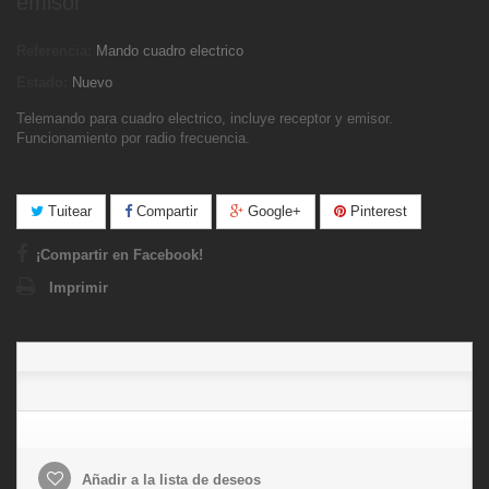
emisor
Referencia:
Mando cuadro electrico
Estado:
Nuevo
Telemando para cuadro electrico, incluye receptor y emisor.
Funcionamiento po
r radio frecuencia.
Tuitear
Compartir
Google+
Pinterest
¡Compartir en Facebook!
Imprimir
Añadir a la lista de deseos