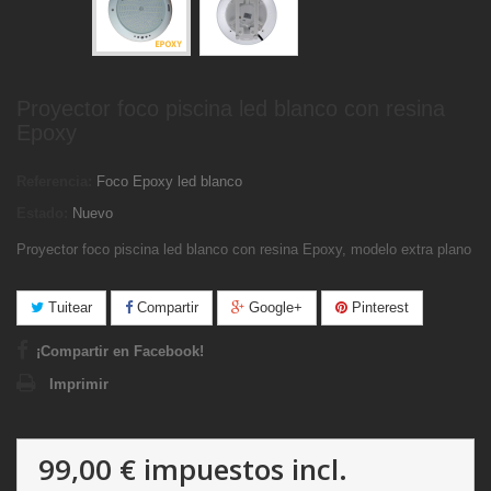
Proyector foco piscina led blanco con resina
Epoxy
Referencia:
Foco Epoxy led blanco
Estado:
Nuevo
Proyector foco piscina led blanco con resina Epoxy, modelo extra plano
Tuitear
Compartir
Google+
Pinterest
¡Compartir en Facebook!
Imprimir
99,00 €
impuestos incl.