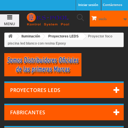
Iniciar sesión
Contáctenos
vacío
MENU
Iluminación
Proyectores LEDS
Proyector foco
piscina led blanco con resina Epoxy
PROYECTORES LEDS
FABRICANTES