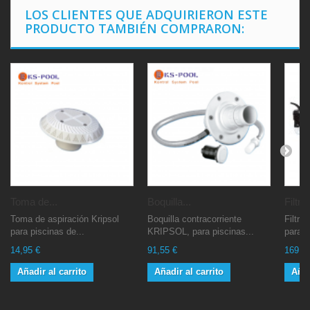
LOS CLIENTES QUE ADQUIRIERON ESTE
PRODUCTO TAMBIÉN COMPRARON:
Toma de...
Boquilla...
Filtro.
Toma de aspiración Kripsol
Boquilla contracorriente
Filtro
para piscinas de...
KRIPSOL, para piscinas...
para p
14,95 €
91,55 €
169,9
Añadir al carrito
Añadir al carrito
Añad