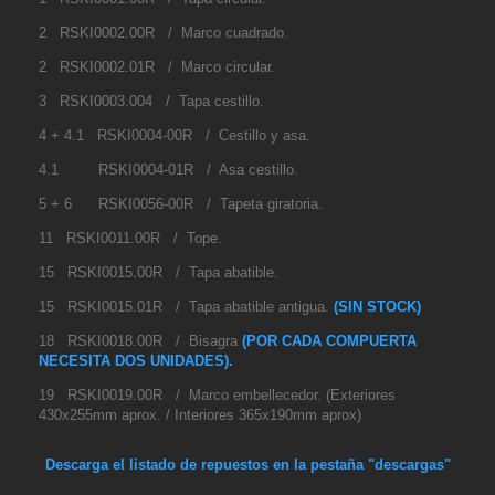
2 RSKI0002.00R / Marco cuadrado.
2 RSKI0002.01R / Marco circular.
3 RSKI0003.004 / Tapa cestillo.
4 + 4.1 RSKI0004-00R / Cestillo y asa.
4.1 RSKI0004-01R / Asa cestillo.
5 + 6 RSKI0056-00R / Tapeta giratoria.
11 RSKI0011.00R / Tope.
15 RSKI0015.00R / Tapa abatible.
15 RSKI0015.01R / Tapa abatible antigua.
(SIN STOCK)
18 RSKI0018.00R / Bisagra
(POR CADA COMPUERTA
NECESITA DOS UNIDADES).
19 RSKI0019.00R / Marco embellecedor. (
Exteriores
430x255mm aprox. /
Interiores 365x190mm aprox)
Descarga el listado de repuestos en la pestaña "descargas"