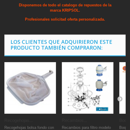
Disponemos de todo el catalogo de repuestos de la
marca KRIPSOL.
Profesionales solicitad oferta personalizada.
LOS CLIENTES QUE ADQUIRIERON ESTE
PRODUCTO TAMBIÉN COMPRARON:
Recogehojas...
Recambios...
Boquil
Recogehojas bolsa fondo con
Recambios para filtro modelo
Boqui