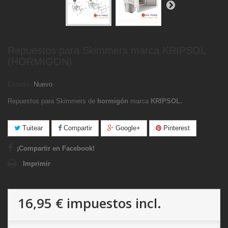
Repuestos para Skimmers marca KRIPSOL
(HORMIGON)
Estado:
Nuevo
Repuestos para Skimmers de
hormigón
marca
KRIPSOL.
Tuitear
Compartir
Google+
Pinterest
¡Compartir en Facebook!
Imprimir
16,95 €
impuestos incl.