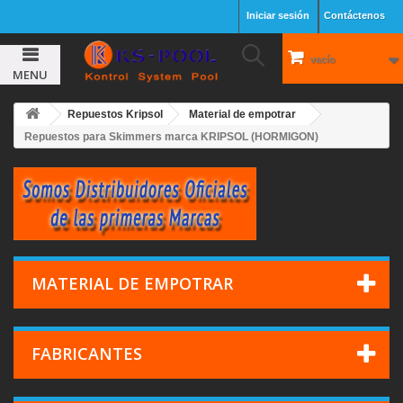
Iniciar sesión
Contáctenos
vacío
MENU
Repuestos Kripsol
Material de empotrar
Repuestos para Skimmers marca KRIPSOL (HORMIGON)
MATERIAL DE EMPOTRAR
FABRICANTES