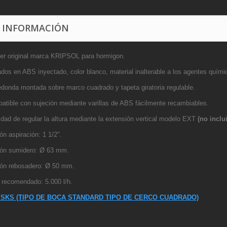
 INFORMACIÓN
r original marca KRIPSOL para hormigon.
ados en ABS inyectado, color blanco, material inalterable a los agentes quími
edonda montada sobre marco cuadrado y tapeta giratoria regulable.
batible con sujeción mediante varillas de ABS fácilmente recambiables.
idad de regular la altura mediante la extensión vertical modelo EXT
(no inclu
n aspiración: 1 1/2".
ón sumidero: Ø 63 mm.
ón rebosadero: Ø 50 mm.
 recomendado: 5.000 l/h.
 SKS (TIPO DE BOCA STANDARD TIPO DE CERCO CUADRADO)