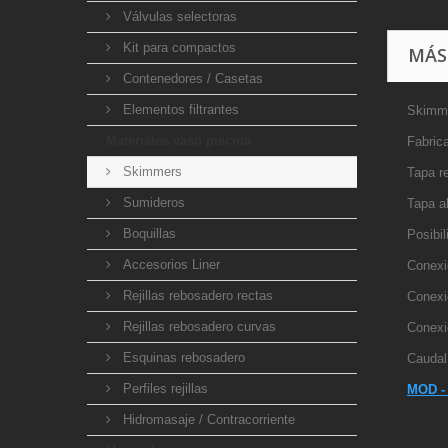
Válvulas selectoras
Kit para compactos
MÁS
Contenedores / Casetas
Elementos filtrantes
Skimme
Materiales vaso piscina
Fabric
Skimmers
Tapa r
Sumideros
Tapa a
Boquillas
Posibil
Accesorios Liner
Conexió
Rejillas rebosadero rectas
Conexi
Rejillas rebosadero curvas
Conexi
Esquinas rebosadero
Caudal
Perfiles rejillas
MOD -
Hidromasaje / Contracorriente