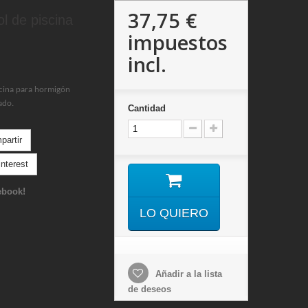
37,75 €
l de piscina
impuestos
incl.
cina para hormigón
ado.
Cantidad
artir
nterest
ebook!
LO QUIERO
Añadir a la lista
de deseos