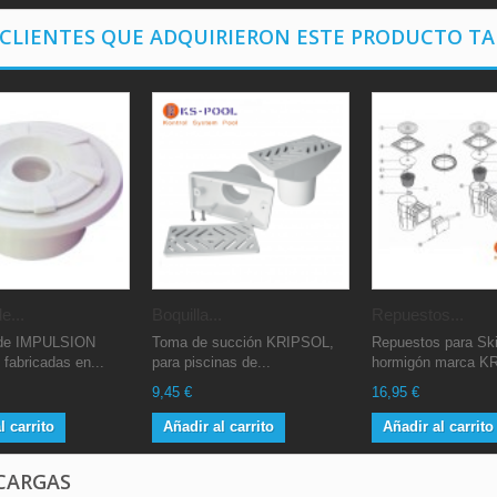
 CLIENTES QUE ADQUIRIERON ESTE PRODUCTO T
e...
Boquilla...
Repuestos...
 de IMPULSION
Toma de succión KRIPSOL,
Repuestos para Sk
fabricadas en...
para piscinas de...
hormigón marca K
9,45 €
16,95 €
l carrito
Añadir al carrito
Añadir al carrito
CARGAS