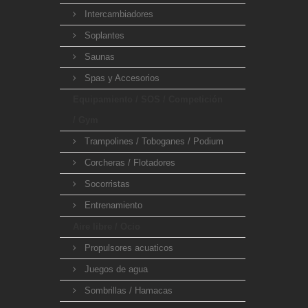
Intercambiadores
Soplantes
Saunas
Spas y Accesorios
Equipamiento / SOS / Competición
/ Gym
Trampolines / Toboganes / Podium
Corcheras / Flotadores
Socorristas
Entrenamiento
Aire libre / Ocio
Propulsores acuaticos
Juegos de agua
Sombrillas / Hamacas