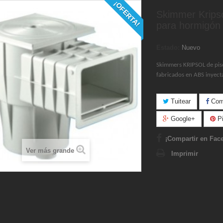
¡OFERTA!
Skimmer Kripso
para hormigón
Estado:
Nuevo
Skimmers KRIPSOL de pis
fabricados en ABS inyect
Tuitear
Comp
Google+
Pi
¡Compartir en Fac
Ver más grande
Imprimir