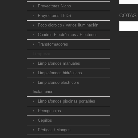
Proyectores Nicho
COTAS
Proyectores LEDS
Foco dicroico / Varios Iluminación
Cuadros Electrónicos / Electricos
Transformadores
Limpieza
Limpiafondos manuales
Limpiafondos hidráulicos
Limpiafondo eléctrico e
Inalámbrico
Limpiafondos piscinas portables
Recogehojas
Cepillos
Pértigas / Mangos