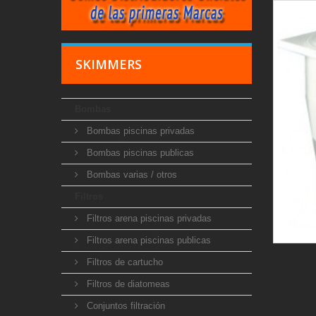
SKIMMERS
Bombas
Bombas piscinas privadas
Bombas piscinas publicas
Bombas varias / otros
Filtros
Filtros arena piscinas privadas
Filtros arena piscinas publicas
Filtros de cartucho
Filtros de diatomeas
Conjuntos filtración