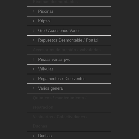
Piscinas desmontables
Piscinas
Kripsol
Gre / Accesorios Varios
Repuestos Desmontable / Portátil
Accesorios de presión / valvulerías
Piezas varias pvc
Válvulas
Pegamentos / Disolventes
Varios general
Quimicos / mantenimiento /
reparacion
Vestuarios / Colectividades /
Duchas
Duchas