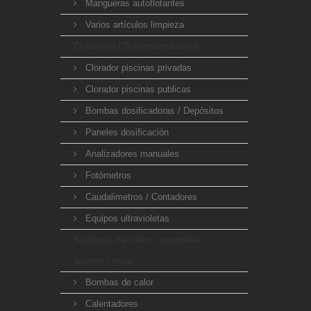
Mangueras autoflotantes
Varios artículos limpieza
Cloración / Tratamiento agua
Clorador piscinas privadas
Clorador piscinas publicas
Bombas dosificadoras / Depósitos
Paneles dosificación
Analizadores manuales
Fotómetros
Caudalimetros / Contadores
Equipos ultravioletas
Sistemas de calor / soplantes /
saunas / spas
Bombas de calor
Calentadores