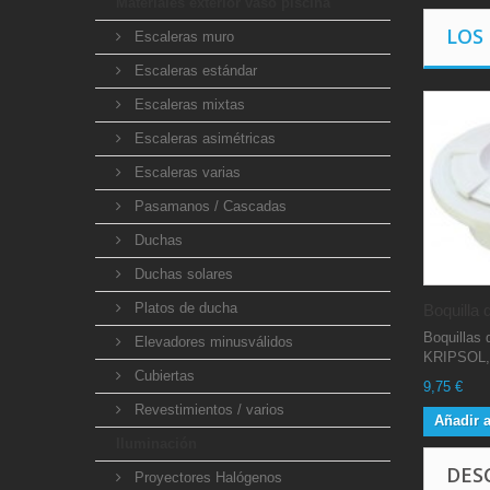
Materiales exterior vaso piscina
LOS
Escaleras muro
Escaleras estándar
Escaleras mixtas
Escaleras asimétricas
Escaleras varias
Pasamanos / Cascadas
Duchas
Duchas solares
Platos de ducha
Boquilla d
Boquillas
Elevadores minusválidos
KRIPSOL, 
Cubiertas
9,75 €
Revestimientos / varios
Añadir a
Iluminación
DES
Proyectores Halógenos