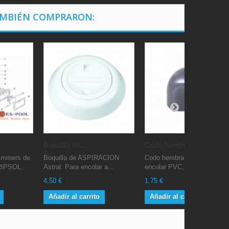
AMBIÉN COMPRARON:
Boquilla de...
Codo hembra...
immers de
Boquilla de ASPIRACION
Codo hembra-hembra para
RIPSOL.
Astral. Para encolar a...
encolar PVC, para...
4,50 €
1,75 €
Añadir al carrito
Añadir al carrito