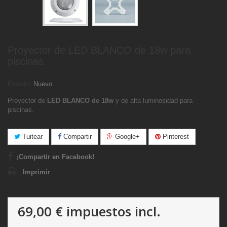
Proyector de LED BLANCO de 18w para
piscinas.
Estado:
Nuevo
Proyector de
LED BLANCO de 18w
y de alta luminosidad para
piscinas.
Tuitear
Compartir
Google+
Pinterest
¡Compartir en Facebook!
Imprimir
69,00 €
impuestos incl.