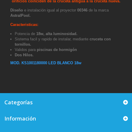
orificios coinciden de la cruceta antigua a la cruceta nueva.
Diseño
e instalación igual al proyector
00346
de la marca
AstralPool.
Caracteristicas:
Potencia de
18w, alta luminosidad.
Sistema facil y rapido de instalar, mediante
cruceta con
tornillos.
Validos para
piscinas de hormigón
Dos Hilos.
MOD. KS1001180000 LED BLANCO 18w
Categorías
Información