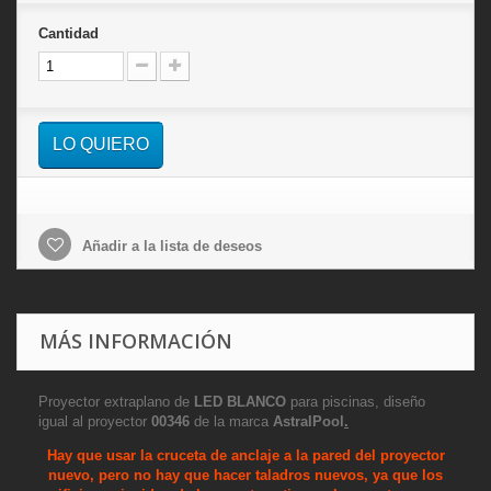
Cantidad
LO QUIERO
Añadir a la lista de deseos
MÁS INFORMACIÓN
Proyector extraplano de
LED BLANCO
para piscinas, diseño
igual al proyector
00346
de la marca
AstralPool
.
Hay que usar la cruceta de anclaje a la pared del proyector
nuevo, pero no hay que hacer taladros nuevos, ya que los