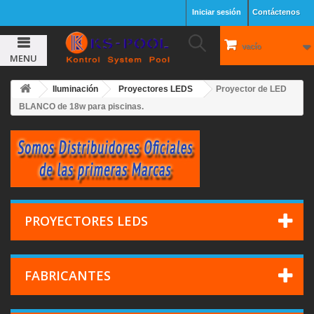
Iniciar sesión
Contáctenos
vacío
MENU
Iluminación
Proyectores LEDS
Proyector de LED
BLANCO de 18w para piscinas.
PROYECTORES LEDS
FABRICANTES