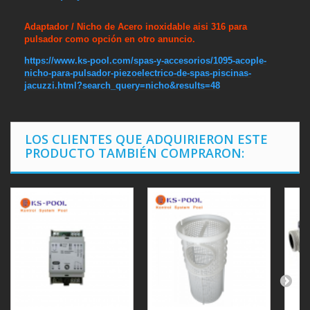
Adaptador / Nicho de Acero inoxidable aisi 316 para
pulsador como
opción
en otro anuncio.
https://www.ks-pool.com/spas-y-accesorios/1095-acople-
nicho-para-pulsador-piezoelectrico-de-spas-piscinas-
jacuzzi.html?search_query=nicho&results=48
LOS CLIENTES QUE ADQUIRIERON ESTE
PRODUCTO TAMBIÉN COMPRARON: