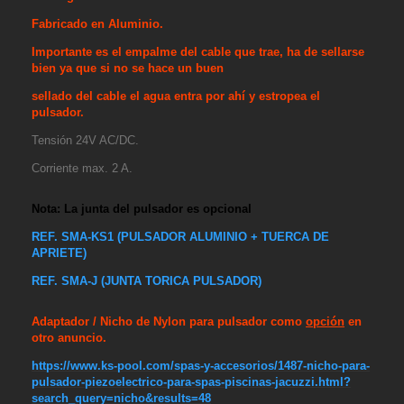
Fabricado en Aluminio.
Importante es el empalme del cable que trae, ha de sellarse
bien ya que si no se hace un buen
sellado del
cable el agua entra por ahí y estropea el
pulsador.
Tensión 24V AC/DC.
Corriente max. 2 A.
Nota: La junta del pulsador es opcional
REF. SMA-KS1 (PULSADOR ALUMINIO + TUERCA DE
APRIETE)
REF. SMA-J (JUNTA TORICA PULSADOR)
Adaptador / Nicho de Nylon para pulsador como
opción
en
otro anuncio.
https://www.ks-pool.com/spas-y-accesorios/1487-nicho-para-
pulsador-piezoelectrico-para-spas-piscinas-jacuzzi.html?
search_query=nicho&results=48