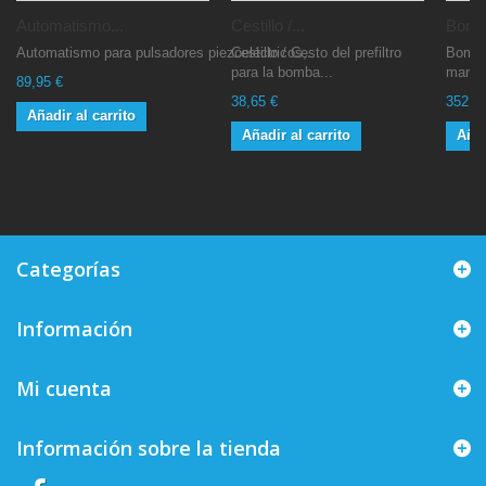
Automatismo...
Cestillo /...
Bomba
Automatismo para pulsadores piezoeléctricos,...
Cestillo / Cesto del prefiltro
Bomba
para la bomba...
marca
89,95 €
38,65 €
352,1
Añadir al carrito
Añadir al carrito
Añad
Categorías
Información
Mi cuenta
Información sobre la tienda