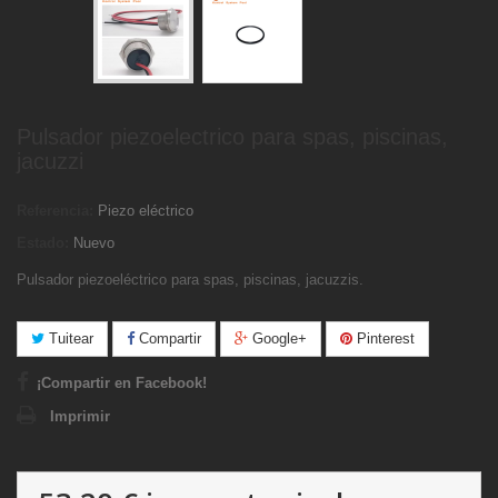
Pulsador piezoelectrico para spas, piscinas,
jacuzzi
Referencia:
Piezo eléctrico
Estado:
Nuevo
Pulsador piezoeléctrico para spas, piscinas, jacuzzis.
Tuitear
Compartir
Google+
Pinterest
¡Compartir en Facebook!
Imprimir