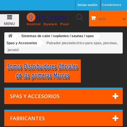
Iniciar sesión
Contáctenos
vacío
MENU
Sistemas de calor / soplantes / saunas / spas
Spas y Accesorios
Pulsador piezoelectrico para spas, piscinas,
jacuzzi
SPAS Y ACCESORIOS
FABRICANTES