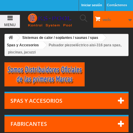
Iniciar sesión
Contáctenos
vacío
MENU
Sistemas de calor / soplantes / saunas / spas
Spas y Accesorios
Pulsador piezoeléctrico aisi-316 para spas,
piscinas, jacuzzi
SPAS Y ACCESORIOS
FABRICANTES