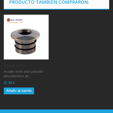
PRODUCTO TAMBIÉN COMPRARON:
Acople nicho...
Acople nicho para pulsador
piezoelectrico de...
82,95 €
Añadir al carrito