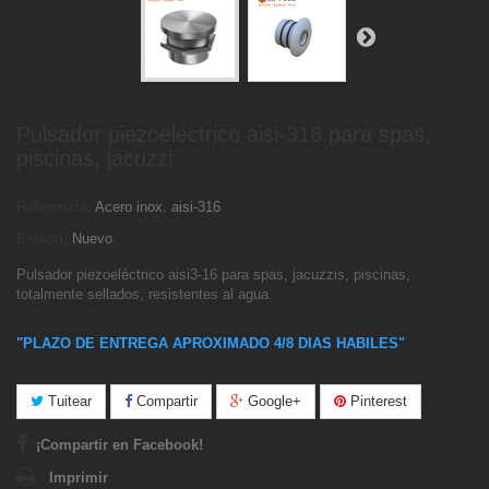
Pulsador piezoeléctrico aisi-316 para spas,
piscinas, jacuzzi
Referencia:
Acero inox. aisi-316
Estado:
Nuevo
Pulsador piezoeléctrico aisi3-16 para spas, jacuzzis, piscinas,
totalmente sellados, resistentes al agua.
"PLAZO DE ENTREGA APROXIMADO 4/8 DIAS HABILES"
Tuitear
Compartir
Google+
Pinterest
¡Compartir en Facebook!
Imprimir