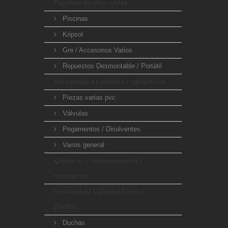
Piscinas desmontables
Piscinas
Kripsol
Gre / Accesorios Varios
Repuestos Desmontable / Portátil
Accesorios de presión / valvulerías
Piezas varias pvc
Válvulas
Pegamentos / Disolventes
Varios general
Quimicos / mantenimiento /
reparacion
Vestuarios / Colectividades /
Duchas
Duchas