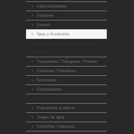
Intercambiadores
Soplantes
Saunas
Spas y Accesorios
Equipamiento / SOS / Competición
/ Gym
Trampolines / Toboganes / Podium
Corcheras / Flotadores
Socorristas
Entrenamiento
Aire libre / Ocio
Propulsores acuaticos
Juegos de agua
Sombrillas / Hamacas