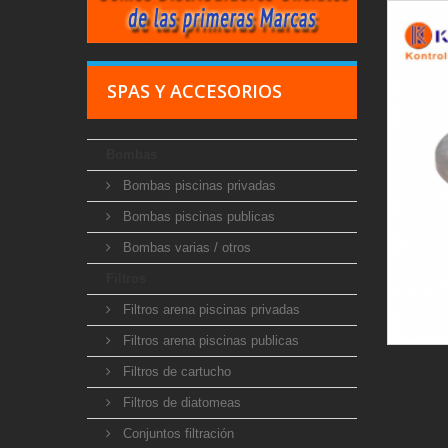
SPAS Y ACCESORIOS
Bombas
Bombas piscinas privadas
Bombas piscinas publicas
Bombas varias / otros
Filtros
Filtros arena piscinas privadas
Filtros arena piscinas publicas
Filtros de cartucho
Filtros de diatomeas
Conjuntos filtración