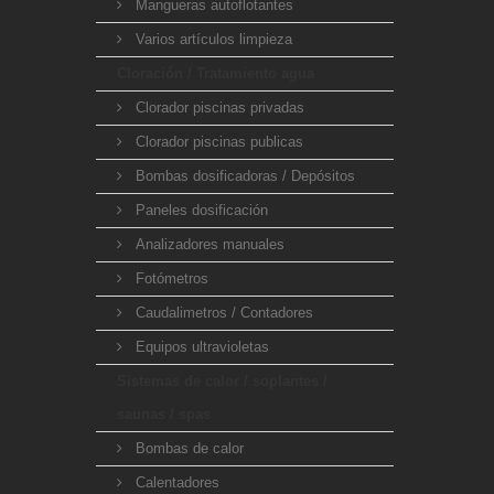
Mangueras autoflotantes
Varios artículos limpieza
Cloración / Tratamiento agua
Clorador piscinas privadas
Clorador piscinas publicas
Bombas dosificadoras / Depósitos
Paneles dosificación
Analizadores manuales
Fotómetros
Caudalimetros / Contadores
Equipos ultravioletas
Sistemas de calor / soplantes /
saunas / spas
Bombas de calor
Calentadores