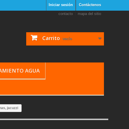
Iniciar sesión
Contáctenos
contacto
mapa del sitio
Carrito
vacío
TAMIENTO AGUA
nas, jacuzzi