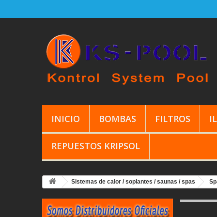
INICIO
BOMBAS
FILTROS
I
REPUESTOS KRIPSOL
Sistemas de calor / soplantes / saunas / spas
Sp