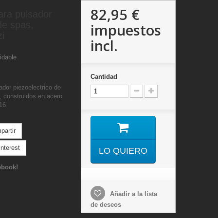
82,95 €
ara pulsador
de spas,
impuestos
zi
incl.
idable
Cantidad
ador piezoelectrico de
, construidos en acero
316
artir
nterest
LO QUIERO
ebook!
Añadir a la lista
de deseos