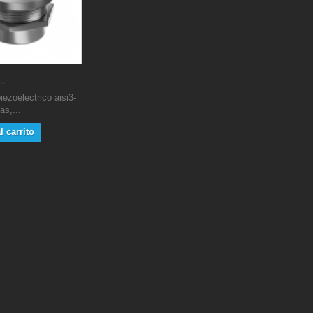
..
iezoeléctrico aisi3-
as,...
l carrito