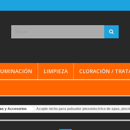
LUMINACIÓN
LIMPIEZA
CLORACIÓN / TRA
as y Accesorios
Acople nicho para pulsador piezoelectrico de spas, pisci