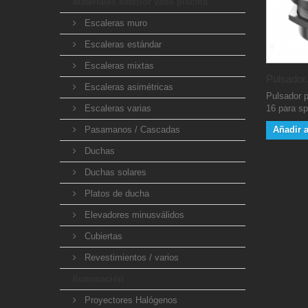
Materiales exterior vaso piscina
Escaleras muro
Escaleras estándar
Escaleras mixtas
Pulsador.
Escaleras asimétricas
Pulsador p
Escaleras varias
16 para sp
Pasamanos / Cascadas
Añadir a
Duchas
Duchas solares
Platos de ducha
Elevadores minusválidos
Cubiertas
Revestimientos / varios
Iluminación
Proyectores Halógenos