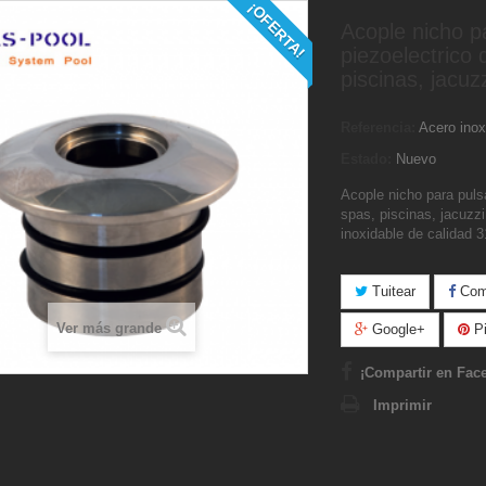
¡OFERTA!
Acople nicho p
piezoelectrico 
piscinas, jacuz
Referencia:
Acero inox
Estado:
Nuevo
Acople nicho para puls
spas, piscinas, jacuzzi
inoxidable de calidad 
Tuitear
Comp
Ver más grande
Google+
Pi
¡Compartir en Fac
Imprimir