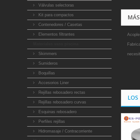
Válvulas selectoras
Kit para compactos
MÁS
Contenedores / Casetas
Elementos filtrantes
Acople
Materiales vaso piscina
Fabrica
Skimmers
necesi
Sumideros
Boquillas
Accesorios Liner
Rejillas rebosadero rectas
LOS
Rejillas rebosadero curvas
Esquinas rebosadero
Perfiles rejillas
Hidromasaje / Contracorriente