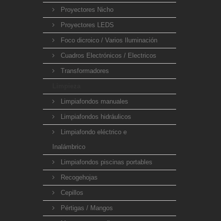
Proyectores Nicho
Proyectores LEDS
Foco dicroico / Varios Iluminación
Cuadros Electrónicos / Electricos
Transformadores
Limpieza
Limpiafondos manuales
Limpiafondos hidráulicos
Limpiafondo eléctrico e
Inalámbrico
Limpiafondos piscinas portables
Recogehojas
Cepillos
Pértigas / Mangos