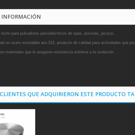
 INFORMACIÓN
 nicho para pulsadores piezoeléctricos de spas, piscinas, jacuzzi,
do en acero inoxidable aisi-316, producto de calidad para actividades que po
ten materiales que le aseguren resistencia extrema a la oxidación.
 CLIENTES QUE ADQUIRIERON ESTE PRODUCTO T