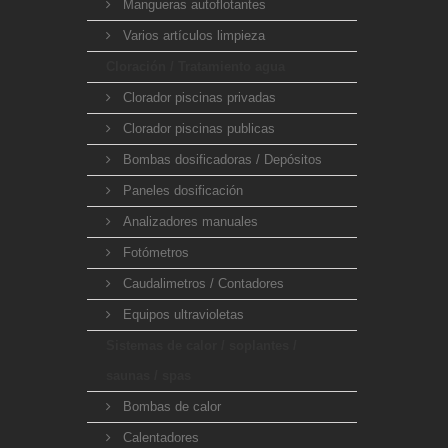
Mangueras autoflotantes
Varios artículos limpieza
Cloración / Tratamiento agua
Clorador piscinas privadas
Clorador piscinas publicas
Bombas dosificadoras / Depósitos
Paneles dosificación
Analizadores manuales
Fotómetros
Caudalimetros / Contadores
Equipos ultravioletas
Sistemas de calor / soplantes /
saunas / spas
Bombas de calor
Calentadores