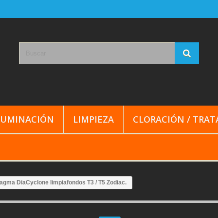
LUMINACIÓN
LIMPIEZA
CLORACIÓN / TRA
ragma DiaCyclone limpiafondos T3 / T5 Zodiac.