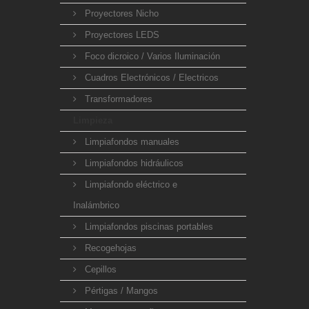
Proyectores Nicho
Proyectores LEDS
Foco dicroico / Varios Iluminación
Cuadros Electrónicos / Electricos
Transformadores
Limpieza
Limpiafondos manuales
Limpiafondos hidráulicos
Limpiafondo eléctrico e
Inalámbrico
Limpiafondos piscinas portables
Recogehojas
Cepillos
Pértigas / Mangos