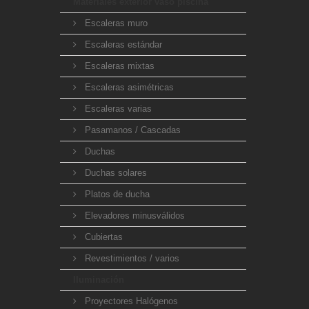
Materiales exterior vaso piscina
Escaleras muro
Escaleras estándar
Escaleras mixtas
Escaleras asimétricas
Escaleras varias
Pasamanos / Cascadas
Duchas
Duchas solares
Platos de ducha
Elevadores minusválidos
Cubiertas
Revestimientos / varios
Iluminación
Proyectores Halógenos