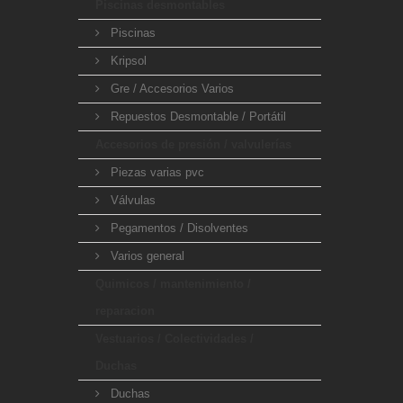
Piscinas desmontables
Piscinas
Kripsol
Gre / Accesorios Varios
Repuestos Desmontable / Portátil
Accesorios de presión / valvulerías
Piezas varias pvc
Válvulas
Pegamentos / Disolventes
Varios general
Quimicos / mantenimiento /
reparacion
Vestuarios / Colectividades /
Duchas
Duchas