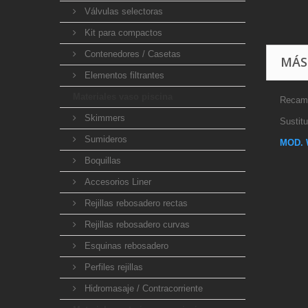
Válvulas selectoras
Kit para compactos
Contenedores / Casetas
MÁS
Elementos filtrantes
Materiales vaso piscina
Recamb
Skimmers
Sustit
Sumideros
MOD. 
Boquillas
Accesorios Liner
Rejillas rebosadero rectas
Rejillas rebosadero curvas
Esquinas rebosadero
Perfiles rejillas
Hidromasaje / Contracorriente