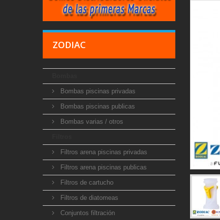
ZODIAC
Bombas
Bombas piscinas privadas
Bombas piscinas publicas
Bombas varias / otros
Filtros
Filtros arena piscinas privadas
Filtros arena piscinas publicas
Filtros de cartucho
Filtros de diatomeas
Conjuntos filtración