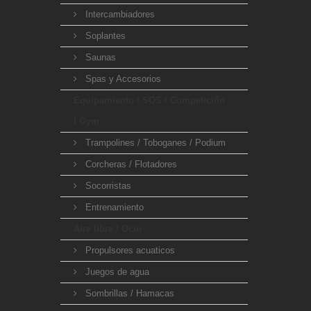
Intercambiadores
Soplantes
Saunas
Spas y Accesorios
Equipamiento / SOS / Competición
/ Gym
Trampolines / Toboganes / Podium
Corcheras / Flotadores
Socorristas
Entrenamiento
Aire libre / Ocio
Propulsores acuaticos
Juegos de agua
Sombrillas / Hamacas