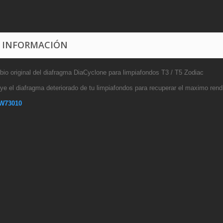
 INFORMACIÓN
io original del diafragma DiaCyclone para limpiafondos T3 / T5 Zodiac
uye el diafragma deteriorado de tu limpiafondos para recuperar el maximo rend
W73010