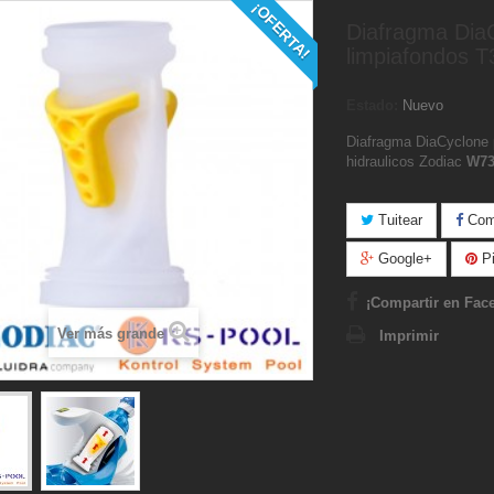
¡OFERTA!
Diafragma Dia
limpiafondos T
Estado:
Nuevo
Diafragma DiaCyclone 
hidraulicos Zodiac
W73
Tuitear
Comp
Google+
Pi
¡Compartir en Fac
Ver más grande
Imprimir