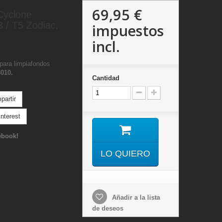
69,95 €
Cyclone
3 / T5 Zodiac.
impuestos
incl.
para limpiafondos
010.
Cantidad
artir
nterest
ebook!
LO QUIERO
Añadir a la lista
de deseos