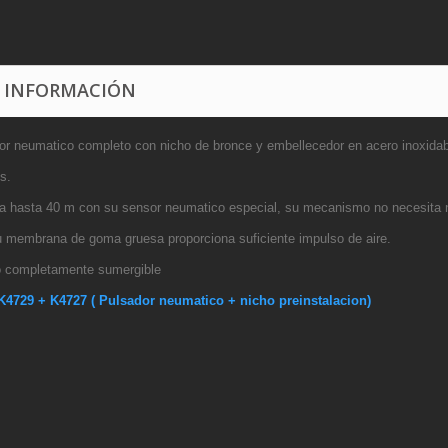
 INFORMACIÓN
or neumatico completo con nicho de bronce y embellecedor en acero inoxida
s.
a hasta 40 m con su sensor neumatico especial, su mecanismo no necesita 
su membrana de goma gruesa proporciona suficiente impulso de aire.
 completamente sumergible
4729 + K4727 ( Pulsador neumatico + nicho preinstalacion)