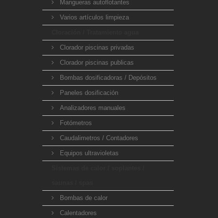
Mangueras autoflotantes
Varios artículos limpieza
Cloración / Tratamiento agua
Clorador piscinas privadas
Clorador piscinas publicas
Bombas dosificadoras / Depósitos
Paneles dosificación
Analizadores manuales
Fotómetros
Caudalimetros / Contadores
Equipos ultravioletas
Sistemas de calor / soplantes /
saunas / spas
Bombas de calor
Calentadores