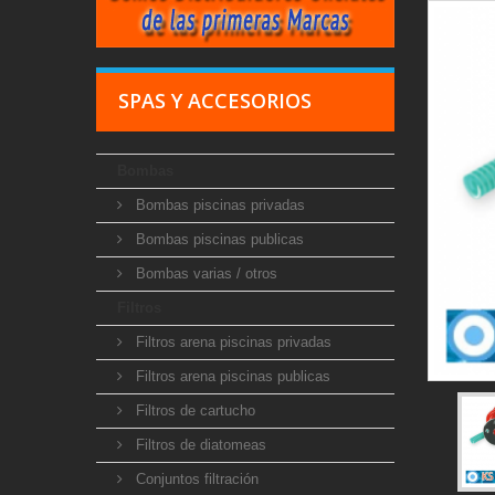
SPAS Y ACCESORIOS
Bombas
Bombas piscinas privadas
Bombas piscinas publicas
Bombas varias / otros
Filtros
Filtros arena piscinas privadas
Filtros arena piscinas publicas
Filtros de cartucho
Filtros de diatomeas
Conjuntos filtración