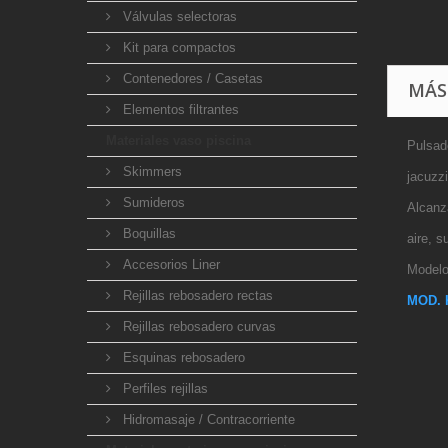
Válvulas selectoras
Kit para compactos
Contenedores / Casetas
MÁS
Elementos filtrantes
Materiales vaso piscina
Pulsad
Skimmers
jacuzzi
Sumideros
Alcanz
Boquillas
aire, 
Accesorios Liner
Modelo
Rejillas rebosadero rectas
MOD. K
Rejillas rebosadero curvas
Esquinas rebosadero
Perfiles rejillas
Hidromasaje / Contracorriente