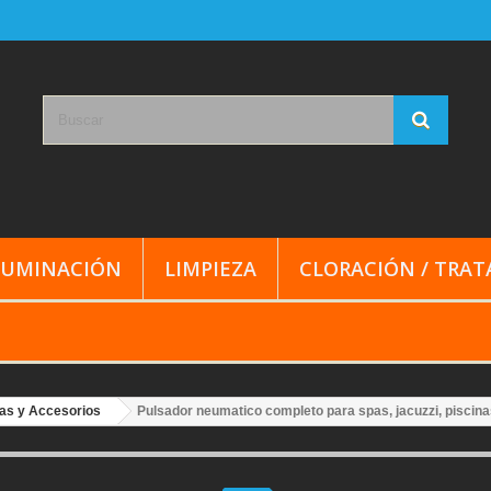
LUMINACIÓN
LIMPIEZA
CLORACIÓN / TRA
as y Accesorios
Pulsador neumatico completo para spas, jacuzzi, piscin