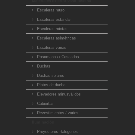
Materiales exterior vaso piscina
Escaleras muro
Escaleras estándar
Escaleras mixtas
Escaleras asimétricas
Escaleras varias
Pasamanos / Cascadas
Duchas
Duchas solares
Platos de ducha
Elevadores minusválidos
Cubiertas
Revestimientos / varios
Iluminación
Proyectores Halógenos