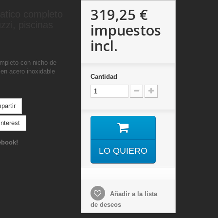
319,25 €
atico completo
zzi, piscinas
impuestos
incl.
mpleto con nicho de
en acero inoxidable
Cantidad
artir
nterest
ebook!
LO QUIERO
Añadir a la lista
de deseos