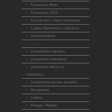
Proyectores Nicho
Proyectores LEDS
Foco dicroico / Varios Iluminación
Cuadros Electrónicos / Electricos
Transformadores
Limpieza
Limpiafondos manuales
Limpiafondos hidráulicos
Limpiafondo eléctrico e
Inalámbrico
Limpiafondos piscinas portables
Recogehojas
Cepillos
Pértigas / Mangos