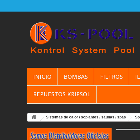
INICIO
BOMBAS
FILTROS
I
REPUESTOS KRIPSOL
Sistemas de calor / soplantes / saunas / spas
Sp