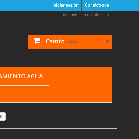
Iniciar sesión
Contáctenos
contacto
mapa del sitio
Carrito
vacío
TAMIENTO AGUA
as