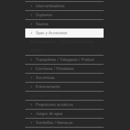
Intercambiadores
Soplantes
Saunas
Spas y Accesorios
Equipamiento / SOS / Competición
/ Gym
Trampolines / Toboganes / Podium
Corcheras / Flotadores
Socorristas
Entrenamiento
Aire libre / Ocio
Propulsores acuaticos
Juegos de agua
Sombrillas / Hamacas