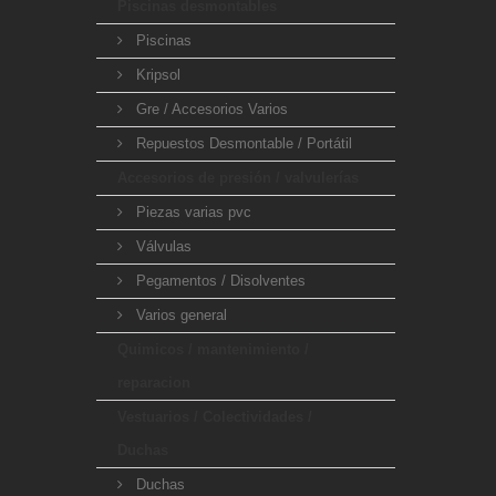
Piscinas desmontables
Piscinas
Kripsol
Gre / Accesorios Varios
Repuestos Desmontable / Portátil
Accesorios de presión / valvulerías
Piezas varias pvc
Válvulas
Pegamentos / Disolventes
Varios general
Quimicos / mantenimiento /
reparacion
Vestuarios / Colectividades /
Duchas
Duchas