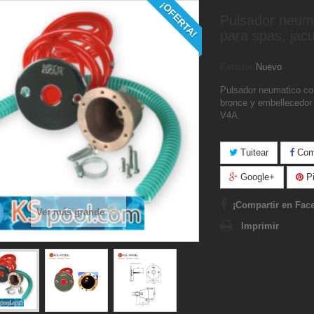
¡OFERTA!
Pulsador neum
para spas, jacu
Estado:
Nuevo
Pulsador neumatico co
bronce y embellecedor 
V4A.
Tuitear
Comp
Google+
Pi
¡Compartir en Fac
Ver más grande
Imprimir