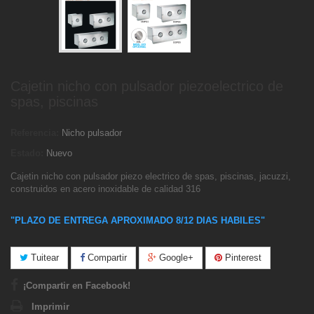
Cajetin nicho con pulsador piezoelectrico de
spas, piscinas
Referencia:
Nicho pulsador
Estado:
Nuevo
Cajetin nicho con pulsador piezo electrico de spas, piscinas, jacuzzi,
construidos en acero inoxidable de calidad 316
"
PLAZO DE ENTREGA APROXIMADO 8/12 DIAS HABILES"
Tuitear
Compartir
Google+
Pinterest
¡Compartir en Facebook!
Imprimir