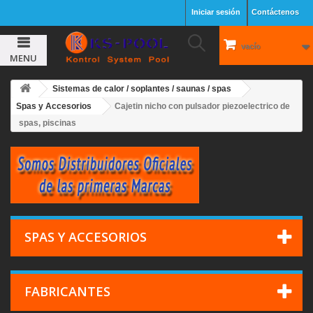
Iniciar sesión
Contáctenos
vacío
MENU
Sistemas de calor / soplantes / saunas / spas
Spas y Accesorios
Cajetin nicho con pulsador piezoelectrico de
spas, piscinas
SPAS Y ACCESORIOS
FABRICANTES