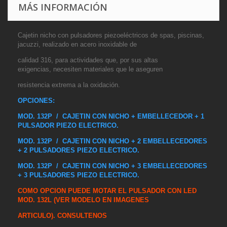
MÁS INFORMACIÓN
Cajetin nicho con pulsadores piezoeléctricos de spas, piscinas,
jacuzzi, realizado en acero inoxidable de
calidad 316, para actividades que, por sus altas
exigencias, necesiten materiales que le aseguren
resistencia extrema a la oxidación.
OPCIONES:
MOD. 132P / CAJETIN CON NICHO + EMBELLECEDOR + 1
PULSADOR PIEZO ELECTRICO.
MOD. 132P / CAJETIN CON NICHO + 2 EMBELLECEDORES
+ 2 PULSADORES
PIEZO ELECTRICO.
MOD. 132P / CAJETIN CON NICHO + 3 EMBELLECEDORES
+ 3 PULSADORES
PIEZO ELECTRICO.
COMO OPCION PUEDE MOTAR EL PULSADOR CON LED
MOD. 132L (VER MODELO EN IMAGENES
ARTICULO). CONSULTENOS