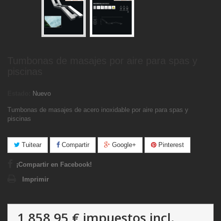
Tumbonas de masajes por aire para spas y
piscinas
Estado:
Nuevo
Tumbonas de masajes de acero inoxidable por aire para spas y
piscinas
Tuitear
Compartir
Google+
Pinterest
¡Compartir en Facebook!
Imprimir
1 858,95 €
impuestos incl.