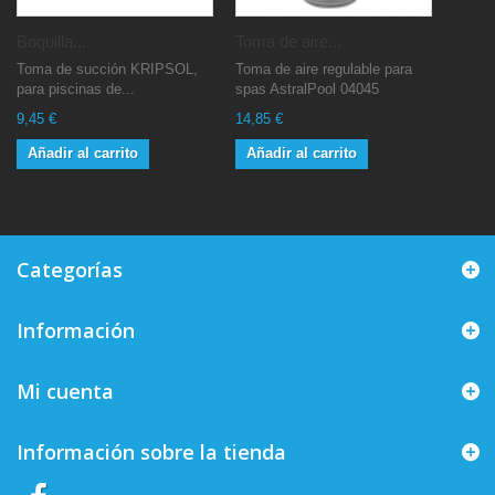
Boquilla...
Toma de aire...
Toma de succión KRIPSOL,
Toma de aire regulable para
para piscinas de...
spas AstralPool 04045
9,45 €
14,85 €
Añadir al carrito
Añadir al carrito
Categorías
Información
Mi cuenta
Información sobre la tienda