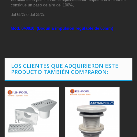
consigue un paso de aire del 100%,
del 65% o del 35%.
Mod. 049818 (
Boquilla impulsion regulable de 63mm
)
LOS CLIENTES QUE ADQUIRIERON ESTE
PRODUCTO TAMBIÉN COMPRARON: