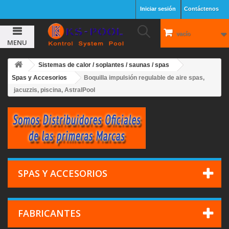
Iniciar sesión
Contáctenos
vacío
MENU
Sistemas de calor / soplantes / saunas / spas
Spas y Accesorios
Boquilla impulsión regulable de aire spas,
jacuzzis, piscina, AstralPool
SPAS Y ACCESORIOS
FABRICANTES