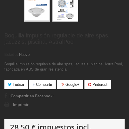
Boquilla impulsión regulable de aire spas,
jacuzzis, piscina, AstralPool
Estado:
Nuevo
Boquilla impulsión regulable de aire spas, jacuzzis, piscina, AstralPool,
fabricada en ABS de gran resistencia
Tuitear
Compartir
Google+
Pinterest
¡Compartir en Facebook!
Imprimir
28,50 €
impuestos incl.