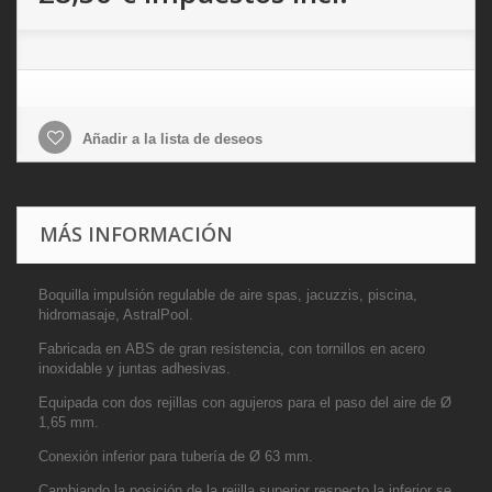
Añadir a la lista de deseos
MÁS INFORMACIÓN
Boquilla impulsión regulable de aire spas, jacuzzis, piscina,
hidromasaje, AstralPool.
Fabricada en ABS de gran resistencia, con tornillos en acero
inoxidable y juntas adhesivas.
Equipada con dos rejillas con agujeros para el paso del aire de Ø
1,65 mm.
Conexión inferior para tubería de Ø 63 mm.
Cambiando la posición de la rejilla superior respecto la inferior se