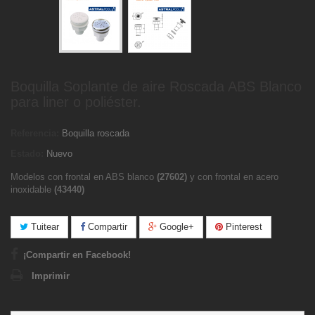
Boquilla Soplante de aire Roscada ABS Blanco
para liner o poliéster.
Referencia:
Boquilla roscada
Estado:
Nuevo
Modelos con frontal en ABS blanco
(
27602
)
y con frontal en acero
inoxidable
(
43440
)
Tuitear
Compartir
Google+
Pinterest
¡Compartir en Facebook!
Imprimir