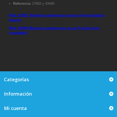
Referencia:
27602 y
43440
.
Mod. 27602 (Boquilla soplante para roscar Frontal plástico
blanco)
Mod. 43440 (Boquilla soplante para roscar Frontal acero
inoxidable)
Categorías
Información
Mi cuenta