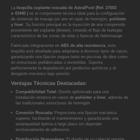
La
boquilla soplante roscada de AstralPool (Ref. 27602
o
43440
)
es el componente técnico ideal para la configuración
de sistemas de masaje por aire en spas de hormigón,
poliéster
y liner
. Su función principal es la inyección de aire comprimido
proveniente del soplante (
blower
), creando el flujo de burbujas
característico de las zonas de relax y bancos de hidromasaje.
Fabricada íntegramente en
ABS de alta resistencia
, esta
boquilla está diseñada para adaptarse a diversos tipos de vasos,
garantizando una fijación segura tanto en piscinas de obra como
en estructuras prefabricadas o revestidas. Soporta
perfectamente la degradación por productos químicos y el
desgaste mecánico bajo presión.
Ventajas Técnicas Destacadas:
Compatibilidad Total:
Diseño optimizado para una
instalación estanca en vasos de
poliéster y liner
, además de
las tradicionales estructuras de hormigón.
Conexión Roscada:
Proporciona una fijación mecánica
superior, facilitando el mantenimiento y garantizando una
estanqueidad óptima a largo plazo sin depender
exclusivamente de adhesivos.
Distribución Homogénea:
El diseño de su cabezal permite