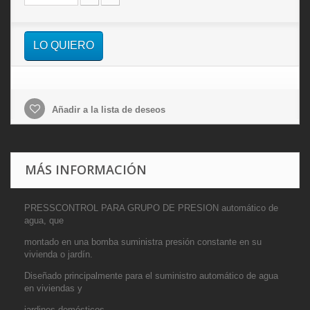
LO QUIERO
Añadir a la lista de deseos
MÁS INFORMACIÓN
PRESSCONTROL PARA GRUPO DE PRESION automático de
agua,
que
montado en una bomba suministra presión constante en su
vivienda o jardín.
Diseñado principalmente para el sum
inistro automático de agua
en viviendas y
jardines domésticos.