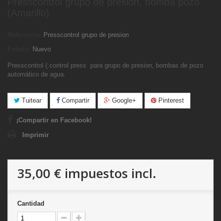
Presscontrol grupo de presión, bomba pozo
(Amarillo)
Referencia:
Presscontrol grupo de presion
Estado:
Nuevo
Presscontrol ( control press para grupo de presion, bombas de pozo
automático de agua.
Tuitear
Compartir
Google+
Pinterest
¡Compartir en Facebook!
Imprimir
35,00 €
impuestos incl.
Cantidad