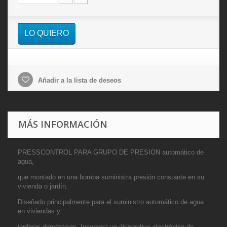
LO QUIERO
Añadir a la lista de deseos
MÁS INFORMACIÓN
PRESSCONTROL PARA GRUPO DE PRESION automático de
agua,
que montado en una bomba suministra presión constante en su
vivienda o jardín.
Diseñado principalmente para el suministro automático de agua
en viviendas y
jardines domésticos. Incorpora un dispositivo electrónico de