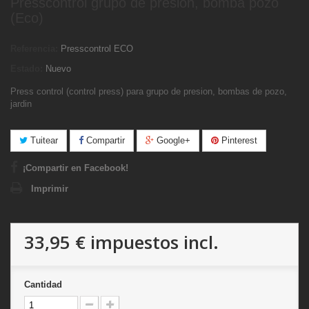
Presscontrol grupo de presión, bomba pozo
(Eco)
Referencia:
Presscontrol ECO
Estado:
Nuevo
Press control (control press) para grupo de presion, bombas de pozo,
jardin
Tuitear
Compartir
Google+
Pinterest
¡Compartir en Facebook!
Imprimir
33,95 €
impuestos incl.
Cantidad