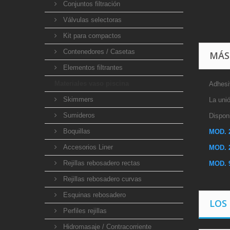
Conjuntos filtración
Válvulas selectoras
Kit para compactos
Contenedores / Casetas
MÁS
Elementos filtrantes
Materiales vaso piscina
Adhesi
Skimmers
La unió
Sumideros
Disponi
Boquillas
MOD. 
Accesorios Liner
MOD. 
Rejillas rebosadero rectas
MOD. 
Rejillas rebosadero curvas
Esquinas rebosadero
LOS
Perfiles rejillas
Hidromasaje / Contracorriente