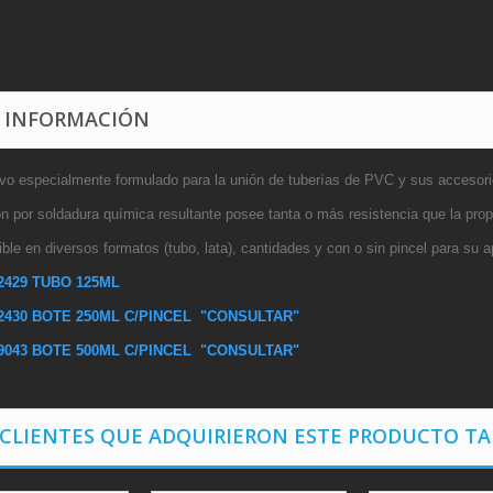
 INFORMACIÓN
vo especialmente formulado para la unión de tuberías de PVC y sus accesorio
n por soldadura química resultante posee tanta o más resistencia que la propi
ble en diversos formatos (tubo, lata), cantidades y con o sin pincel para su a
2429 TUBO 125ML
2430 BOTE 250ML C/PINCEL "CONSULTAR"
9043 BOTE 500ML C/PINCEL "CONSULTAR"
 CLIENTES QUE ADQUIRIERON ESTE PRODUCTO T