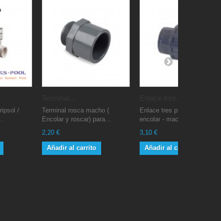
Terminal...
Enlace tres...
ipsol /
Terminal rosca macho (
Enlace tres piezas hembra
..
Encolar y roscar) para...
encolar - macho roscar
2,20 €
3,10 €
Añadir al carrito
Añadir al carrito