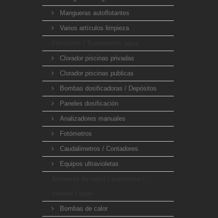
Mangueras autoflotantes
Varios artículos limpieza
Cloración / Tratamiento agua
Clorador piscinas privadas
Clorador piscinas publicas
Bombas dosificadoras / Depósitos
Paneles dosificación
Analizadores manuales
Fotómetros
Caudalimetros / Contadores
Equipos ultravioletas
Sistemas de calor / soplantes /
saunas / spas
Bombas de calor