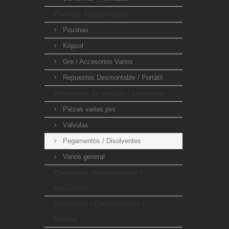
Piscinas desmontables
Piscinas
Kripsol
Gre / Accesorios Varios
Repuestos Desmontable / Portátil
Accesorios de presión / valvulerías
Piezas varias pvc
Válvulas
Pegamentos / Disolventes
Varios general
Quimicos / mantenimiento /
reparacion
Vestuarios / Colectividades /
Duchas