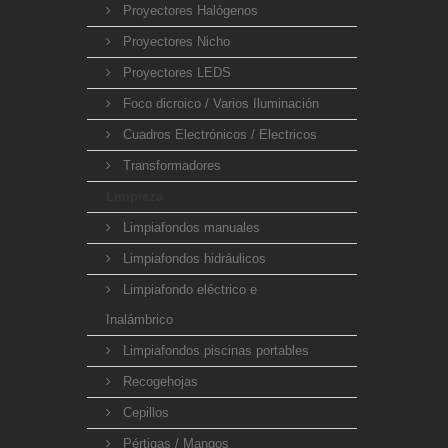
Proyectores Halógenos
Proyectores Nicho
Proyectores LEDS
Foco dicroico / Varios Iluminación
Cuadros Electrónicos / Electricos
Transformadores
Limpieza
Limpiafondos manuales
Limpiafondos hidráulicos
Limpiafondo eléctrico e
Inalámbrico
Limpiafondos piscinas portables
Recogehojas
Cepillos
Pértigas / Mangos