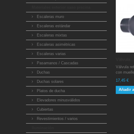
Materiales exterior vaso piscina
Escaleras muro
Escaleras estándar
Escaleras mixtas
Escaleras asimétricas
Escaleras varias
Válvula...
Pasamanos / Cascadas
Válvula re
Duchas
con muelle
17,45 €
Duchas solares
Añadir a
Platos de ducha
Elevadores minusválidos
Cubiertas
Revestimientos / varios
Iluminación