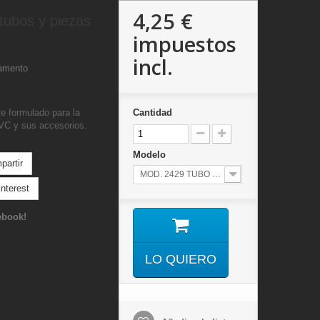
4,25 €
tubos y piezas
impuestos
incl.
amento
e formulado para la
Cantidad
PVC y sus accesorios.
Modelo
artir
MOD. 2429 TUBO 125ML
nterest
ebook!
LO QUIERO