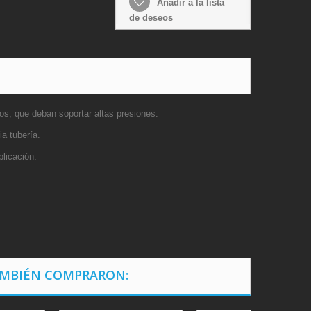
Añadir a la lista
de deseos
s, que deban soportar altas presiones.
a tubería.
plicación.
AMBIÉN COMPRARON: