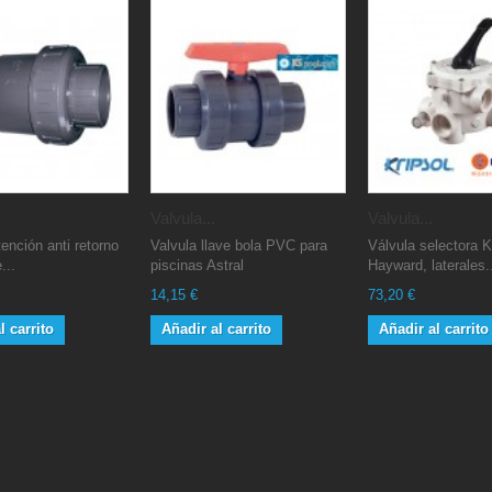
Valvula...
Valvula...
tención anti retorno
Valvula llave bola PVC para
Válvula selectora Kr
...
piscinas Astral
Hayward, laterales.
14,15 €
73,20 €
l carrito
Añadir al carrito
Añadir al carrito