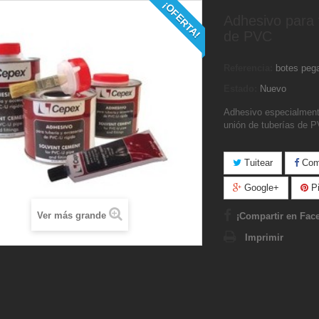
¡OFERTA!
Adhesivo para 
de PVC
Referencia:
botes peg
Estado:
Nuevo
Adhesivo especialment
unión de tuberías de 
Tuitear
Comp
Google+
Pi
Ver más grande
¡Compartir en Fac
Imprimir