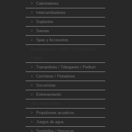
Calentadores
Intercambiadores
Soplantes
Saunas
Spas y Accesorios
Equipamiento / SOS / Competición
/ Gym
Trampolines / Toboganes / Podium
Corcheras / Flotadores
Socorristas
Entrenamiento
Aire libre / Ocio
Propulsores acuaticos
Juegos de agua
Sombrillas / Hamacas