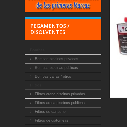
PEGAMENTOS /
DISOLVENTES
Bombas
Bombas piscinas privadas
Bombas piscinas publicas
Bombas varias / otros
Filtros
Filtros arena piscinas privadas
Filtros arena piscinas publicas
Filtros de cartucho
Filtros de diatomeas