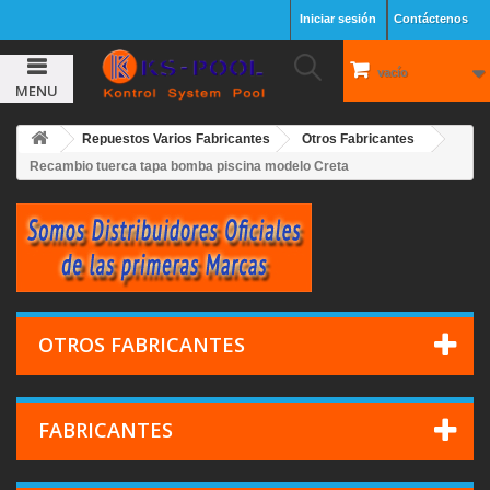
Iniciar sesión
Contáctenos
vacío
MENU
Repuestos Varios Fabricantes
Otros Fabricantes
Recambio tuerca tapa bomba piscina modelo Creta
OTROS FABRICANTES
FABRICANTES