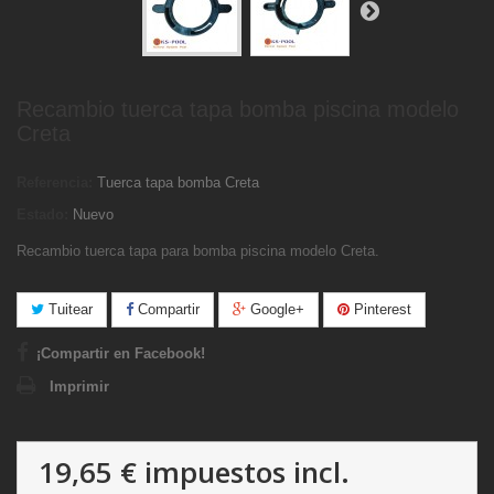
Recambio tuerca tapa bomba piscina modelo
Creta
Referencia:
Tuerca tapa bomba Creta
Estado:
Nuevo
Recambio tuerca tapa para bomba piscina modelo Creta.
Tuitear
Compartir
Google+
Pinterest
¡Compartir en Facebook!
Imprimir
19,65 €
impuestos incl.