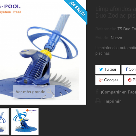
¡OFERTA!
Limpiafondos 
Duo Zodiac pis
Referencia:
T5 Duo Zo
Estado:
Nuevo
Limpiafondos automáti
piscinas
Tuitear
Comp
Google+
Pi
Ver más grande
¡Compartir en Fac
Imprimir