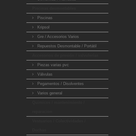
Piscinas desmontables
Piscinas
Kripsol
Gre / Accesorios Varios
Repuestos Desmontable / Portátil
Accesorios de presión / valvulerías
Piezas varias pvc
Válvulas
Pegamentos / Disolventes
Varios general
Quimicos / mantenimiento /
reparacion
Vestuarios / Colectividades /
Duchas