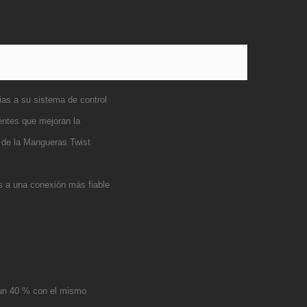
ias a su sistema de control
entes que mejoran la
 de la Mangueras Twist
s a una conexión más fiable
un 40 % con el mismo