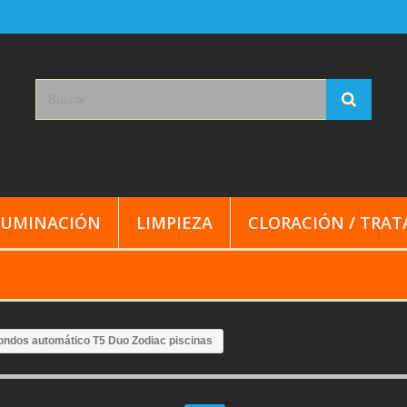
LUMINACIÓN
LIMPIEZA
CLORACIÓN / TRA
ondos automático T5 Duo Zodiac piscinas