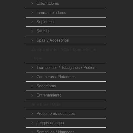
Calentadores
Intercambiadores
Soplantes
Saunas
Spas y Accesorios
Equipamiento / SOS / Competición
/ Gym
Trampolines / Toboganes / Podium
Corcheras / Flotadores
Socorristas
Entrenamiento
Aire libre / Ocio
Propulsores acuaticos
Juegos de agua
Sombrillas / Hamacas