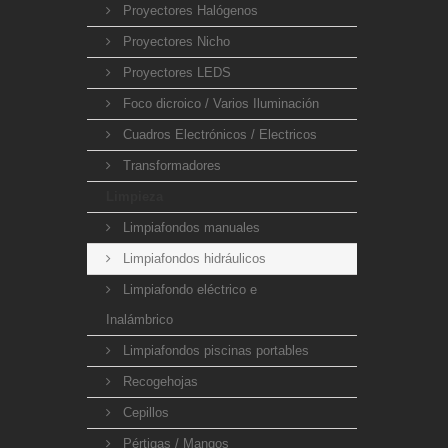
Proyectores Halógenos
Proyectores Nicho
Proyectores LEDS
Foco dicroico / Varios Iluminación
Cuadros Electrónicos / Electricos
Transformadores
Limpieza
Limpiafondos manuales
Limpiafondos hidráulicos
Limpiafondo eléctrico e
Inalámbrico
Limpiafondos piscinas portables
Recogehojas
Cepillos
Pértigas / Mangos