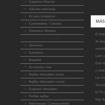
Conjuntos filtración
Válvulas selectoras
Kit para compactos
MÁS
Contenedores / Casetas
Elementos filtrantes
El lim
Materiales vaso piscina
de des
Skimmers
movili
Sumideros
Lock c
Boquillas
Esta t
Accesorios Liner
y tota
Rejillas rebosadero rectas
Las ma
Rejillas rebosadero curvas
Tecnol
Esquinas rebosadero
El T5 
Perfiles rejillas
Más fl
Hidromasaje / Contracorriente