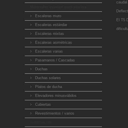
caudal
Materiales exterior vaso piscina
Deflect
Escaleras muro
El T5 
Escaleras estándar
dificu
Escaleras mixtas
Escaleras asimétricas
Escaleras varias
Pasamanos / Cascadas
Duchas
Duchas solares
Platos de ducha
Elevadores minusválidos
Cubiertas
Revestimientos / varios
Iluminación