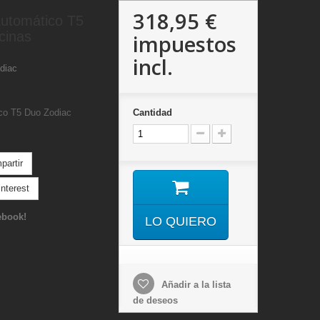
318,95 €
automático T5
cinas
impuestos
incl.
diac
co T5 Duo Zodiac
Cantidad
artir
nterest
ebook!
LO QUIERO
Añadir a la lista
de deseos