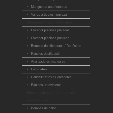
Mangueras autoflotantes
Varios artículos limpieza
Cloración / Tratamiento agua
Clorador piscinas privadas
Clorador piscinas publicas
Bombas dosificadoras / Depósitos
Paneles dosificación
Analizadores manuales
Fotómetros
Caudalimetros / Contadores
Equipos ultravioletas
Sistemas de calor / soplantes /
saunas / spas
Bombas de calor