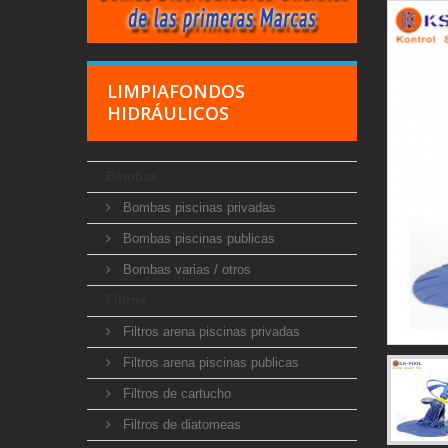
LIMPIAFONDOS
HIDRÁULICOS
Bombas
Bombas piscinas privadas
Bombas piscinas publicas
Bombas varias / otros
Filtros
Filtros arena piscinas privadas
Filtros arena piscinas publicas
Filtros de cartucho
Filtros de diatomeas