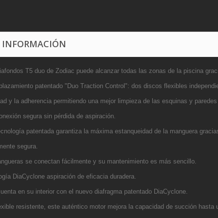
 INFORMACIÓN
piafondos T5 duo de Zodiac puede alcanzar todas las zonas de la piscina grac
plazamiento patentado "Duo Traction Control": dos discos flexibles independi
dad y la
adherencia permitiendo una mejor limpieza de las esquinas y paredes
onexión segura sin pérdida de aspiración.
ecnología patentada garantiza la máxima estanqueidad de la manguera
gracia
lmente segura.
ngueras se conectan fácilmente y su mantenimiento es más sencillo.
ogía DiaCyclone aspiración de eficacia duradera.
cuenta en su interior con el nuevo diafragma patentado DiaCyclone.
exible resistente, este auténtico motor mejora la capacidad de succión
hasta 