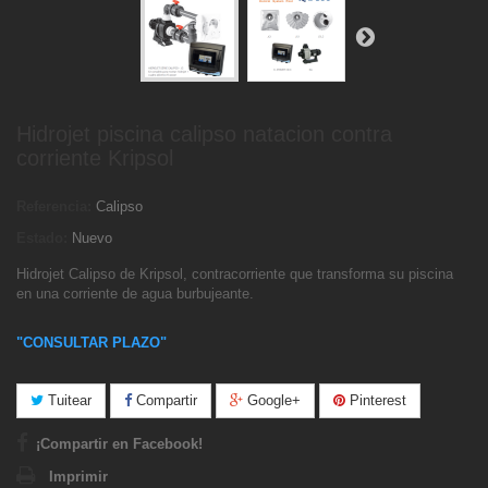
Hidrojet piscina calipso natacion contra
corriente Kripsol
Referencia:
Calipso
Estado:
Nuevo
Hidrojet Calipso de Kripsol, contracorriente que transforma su piscina
en una corriente de agua burbujeante.
"CONSULTAR PLAZO"
Tuitear
Compartir
Google+
Pinterest
¡Compartir en Facebook!
Imprimir