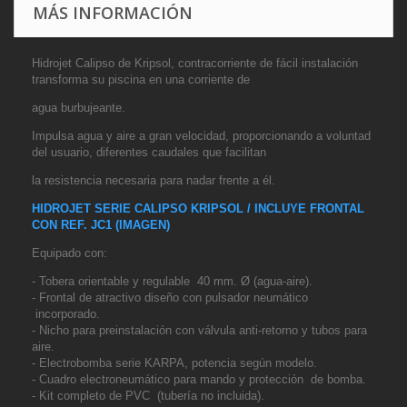
MÁS INFORMACIÓN
Hidrojet Calipso de Kripsol, contracorriente de fácil instalación
transforma su piscina en una corriente de
agua burbujeante.
Impulsa agua y aire a gran velocidad, proporcionando a voluntad
del usuario, diferentes
caudales que facilitan
la resistencia necesaria para nadar frente a él.
HIDROJET SERIE CALIPSO KRIPSOL / INCLUYE FRONTAL
CON REF. JC1 (IMAGEN)
Equipado con:
- Tobera orientable y regulable 40 mm. Ø (agua-aire).
- Frontal de atractivo diseño con pulsador neumático
incorporado.
- Nicho para preinstalación con válvula anti-retorno y tubos para
aire.
- Electrobomba serie KARPA, potencia según modelo.
- Cuadro electroneumático para mando y protección de bomba.
- Kit completo de PVC (tubería no incluida).