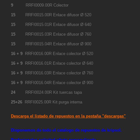
9
RRFI0009.00R Colector
15
RRFI0015.00R Enlace difusor Ø 520
15
RRFI0015.01R Enlace difusor Ø 640
15
RRFI0015.03R Enlace difusor Ø 760
15
RRFI0015.04R Enlace difusor Ø 900
16 + 9
RRFI0016.00R Enlace colector Ø 520
16 + 9
RRFI0016.01R Enlace colector Ø 640
16 + 9
RRFI0016.03R Enlace colector Ø 760
16 + 9
RRFI0016.04R Enlace colector Ø 900
24
RRFI0024.00R Kit tuercas tapa
25+26
RRFI0025.00R Kit purga interna
Descarga el listado de repuestos en la pestaña "descargas"
Disponemos de todo el catalogo de repuestos de kripsol.
Profesionales solicitad oferta personalizada.