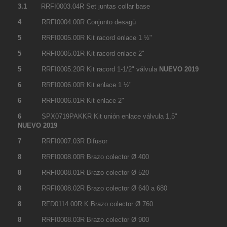
3.1
RRFI0003.04R Set juntas collar base
4
RRFI0004.00R Conjunto desagü
5
RRFI0005.00R Kit racord enlace 1 ½"
5
RRFI0005.01R Kit racord enlace 2"
5
RRFI0005.20R Kit racord 1-1/2" válvula
NUEVO 2019
6
RRFI0006.00R Kit enlace 1 ½"
6
RRFI0006.01R Kit enlace 2"
6
SPX0719PAKKR Kit unión enlace válvula 1,5"
NUEVO 2019
7
RRFI0007.03R Difusor
8
RRFI0008.00R Brazo colector Ø 400
8
RRFI0008.01R Brazo colector Ø 520
8
RRFI0008.02R Brazo colector Ø 640 a 680
8
RFD0114.00R K Brazo colector Ø 760
8
RRFI0008.03R Brazo colector Ø 900