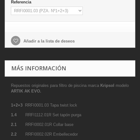
Referencia
Añadir a la lista de deseos
MÁS INFORMACIÓN
Repuestos originales para filtro de piscina marca
Kripsol
modelo
ARTIK AK EVO.
1+2+3
RRFI0001.03 Tapa twist lock
1.4
RRFI1112.01R Set tapón purga
2.1
RRFI0002.01R Collar base
2.2
RRFI0002.02R Embellecedor