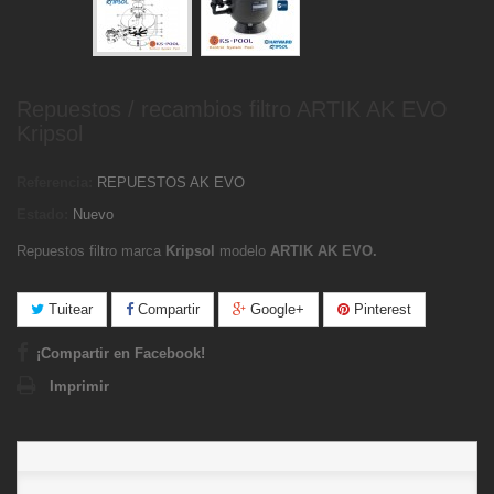
Repuestos / recambios filtro ARTIK AK EVO
Kripsol
Referencia:
REPUESTOS AK EVO
Estado:
Nuevo
Repuestos filtro marca
Kripsol
modelo
ARTIK AK EVO.
Tuitear
Compartir
Google+
Pinterest
¡Compartir en Facebook!
Imprimir