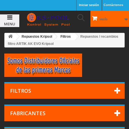
Iniciar sesión
Contáctenos
vacío
MENU
Repuestos Kripsol
Filtros
Repuestos / recambios
filtro ARTIK AK EVO Kripsol
FILTROS
FABRICANTES