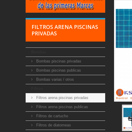
FILTROS ARENA PISCINAS
PRIVADAS
Bombas
Bombas piscinas privadas
Bombas piscinas publicas
Bombas varias / otros
Filtros
Filtros arena piscinas privadas
Filtros arena piscinas publicas
Filtros de cartucho
Filtros de diatomeas