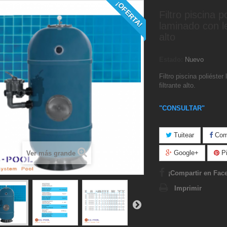
¡OFERTA!
Filtro piscina p
laminado con le
alto
Estado:
Nuevo
Filtro piscina poliéste
filtrante alto.
"CONSULTAR"
Tuitear
Comp
Google+
Pi
Ver más grande
¡Compartir en Fac
Imprimir