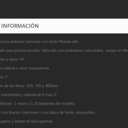
 INFORMACIÓN
piscina poliéster laminado con lecho filtrante alto.
o para piscina privada, fabricado con estándares industriales, tanque en fibr
ente a rayos UV.
a lateral y visor transparente.
ón 2”.
ro de los filtros: 620, 750 y 900mm.
e manómetro y válvula de 6 vías 2”.
iltrante: 1 metro o 1.20 (depende del modelo).
n con brazos colectores o con placa de fondo, disponibles.
perior y lateral de fácil apertura.