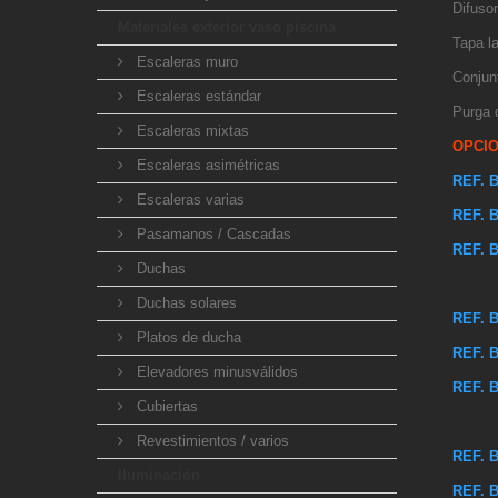
Difusor
Materiales exterior vaso piscina
Tapa la
Escaleras muro
Conjun
Escaleras estándar
Purga d
Escaleras mixtas
OPCIO
Escaleras asimétricas
REF. B
Escaleras varias
REF. B
Pasamanos / Cascadas
REF. B
Duchas
Duchas solares
REF. B
Platos de ducha
REF. B
Elevadores minusválidos
REF. B
Cubiertas
Revestimientos / varios
REF. B
Iluminación
REF. B