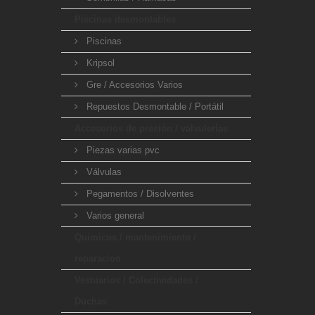
Piscinas desmontables
Piscinas
Kripsol
Gre / Accesorios Varios
Repuestos Desmontable / Portátil
Accesorios de presión / valvulerías
Piezas varias pvc
Válvulas
Pegamentos / Disolventes
Varios general
Quimicos / mantenimiento /
reparacion
Vestuarios / Colectividades /
Duchas