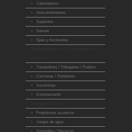
Calentadores
Intercambiadores
Soplantes
Saunas
Spas y Accesorios
Equipamiento / SOS / Competición
/ Gym
Trampolines / Toboganes / Podium
Corcheras / Flotadores
Socorristas
Entrenamiento
Aire libre / Ocio
Propulsores acuaticos
Juegos de agua
Sombrillas / Hamacas