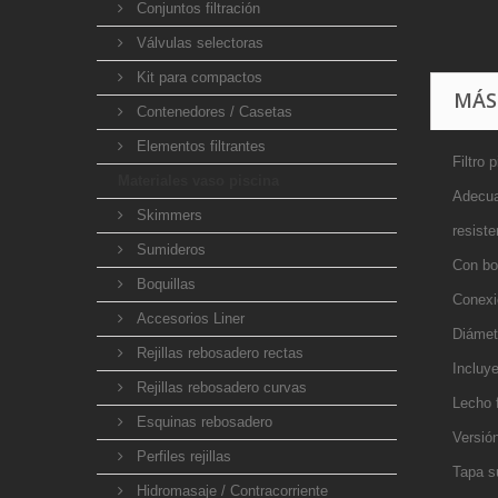
Conjuntos filtración
Válvulas selectoras
Kit para compactos
MÁS
Contenedores / Casetas
Elementos filtrantes
Filtro 
Materiales vaso piscina
Adecuad
Skimmers
resist
Sumideros
Con boc
Boquillas
Conexi
Accesorios Liner
Diámet
Rejillas rebosadero rectas
Incluy
Rejillas rebosadero curvas
Lecho f
Esquinas rebosadero
Versió
Perfiles rejillas
Tapa su
Hidromasaje / Contracorriente