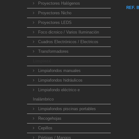
Proyectores Halógenos
REF. B
Proyectores Nicho
Proyectores LEDS
Foco dicroico / Varios Iluminación
Cuadros Electrónicos / Electricos
Transformadores
Limpieza
Limpiafondos manuales
Limpiafondos hidráulicos
Limpiafondo eléctrico e
Inalámbrico
Limpiafondos piscinas portables
Recogehojas
Cepillos
Pértigas / Mangos