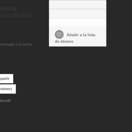
oliéster
cho filtrante
Añadir a la lista
de deseos
r laminado con lecho
artir
nterest
ebook!