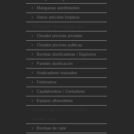
Mangueras autoflotantes
Varios artículos limpieza
Cloración / Tratamiento agua
Clorador piscinas privadas
Clorador piscinas publicas
Bombas dosificadoras / Depósitos
Paneles dosificación
Analizadores manuales
Fotómetros
Caudalimetros / Contadores
Equipos ultravioletas
Sistemas de calor / soplantes /
saunas / spas
Bombas de calor