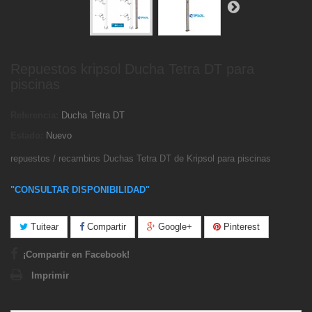
Repuestos kripsol Ducha Tetra DT para
piscinas
Referencia:
Ducha Tetra DT
Estado:
Nuevo
repuestos / recambios Duchas Tetra DT de Kripsol para piscinas
"CONSULTAR DISPONIBILIDAD"
Tuitear
Compartir
Google+
Pinterest
¡Compartir en Facebook!
Imprimir