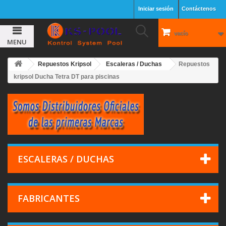
Iniciar sesión
Contáctenos
vacío
MENU
Repuestos Kripsol
Escaleras / Duchas
Repuestos
kripsol Ducha Tetra DT para piscinas
ESCALERAS / DUCHAS
FABRICANTES