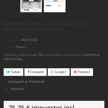
Repuesto peldaño Luxe 316 4401010104
escalera piscina AstralPool.
Referencia:
4401010104
Estado:
Nuevo
Repuesto peldaño
Luxe 316
para escalera piscina marca
AstralPool
(
4401010104
).
Tuitear
Compartir
Google+
Pinterest
¡Compartir en Facebook!
Imprimir
75,75 €
impuestos incl.