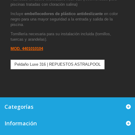
piscinas tratadas con cloración salina)
Incluye
embellecedores de plástico antideslizante
en color
negro para una mayor seguridad a la entrada y salida de la
piscina.
Tornillería necesaria para su instalación incluida (tornillos,
tuercas y arandelas).
MOD.
4401010104
Peldaño Luxe 316 | REPUESTOS ASTRALPOOL
Categorías
Información