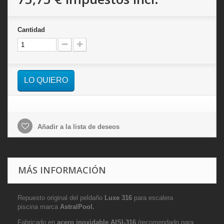
Cantidad
LO QUIERO
Añadir a la lista de deseos
MÁS INFORMACIÓN
Repuesto original del peldaño
Luxe 316
para escalera
piscina marca
AstralPool.
Fabricado en
acero inoxidable AISI-316
(recomendado para