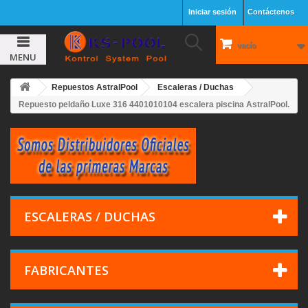
Iniciar sesión
Contáctenos
vacío
MENU
Repuestos AstralPool
Escaleras / Duchas
Repuesto peldaño Luxe 316 4401010104 escalera piscina AstralPool.
ESCALERAS / DUCHAS
FABRICANTES