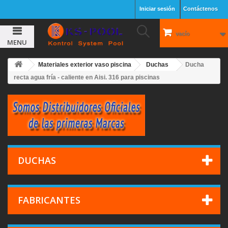
Iniciar sesión
Contáctenos
vacío
MENU
Materiales exterior vaso piscina
Duchas
Ducha
recta agua fría - caliente en Aisi. 316 para piscinas
DUCHAS
FABRICANTES