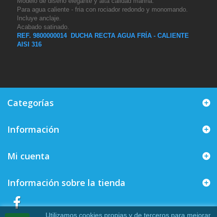
Modelo de diseño elegante y alta calidad marina.
Para agua caliente - fria con rociador redondo y monomando.
Incluye anclaje.
Acabado satinado.
REF. 9800000014 DUCHA RECTA AGUA FRÍA - CALIENTE
AISI 316
Categorías
Información
Mi cuenta
Información sobre la tienda
Utilizamos cookies propias y de terceros para mejorar