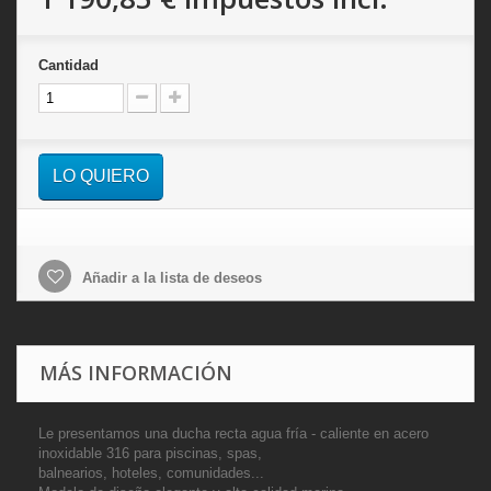
Cantidad
LO QUIERO
Añadir a la lista de deseos
MÁS INFORMACIÓN
Le presentamos una d
ucha recta agua fría - caliente en acero
inoxidable 316
para
piscinas, spas,
balnearios, hoteles, comunidades...