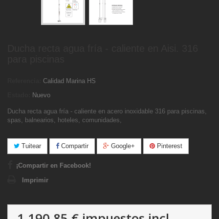
Ducha recta agua fría - caliente en Aisi. 316
para piscinas
Referencia:
Calidad Marina HS
Estado:
Nuevo
Ducha recta agua fría - caliente en acero inoxidable 316 para piscinas,
spas, balnearios, hoteles, comunidades,
Tuitear
Compartir
Google+
Pinterest
¡Compartir en Facebook!
Imprimir
1 190,85 €
impuestos incl.