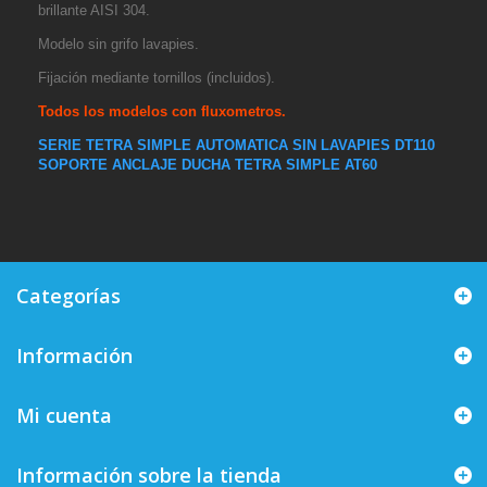
brillante AISI 304.
Modelo
sin grifo lavapies.
Fijación mediante tornillos
(incluidos).
Todos los modelos con fluxometros.
SERIE TETRA SIMPLE AUTOMATICA SIN LAVAPIES DT110
SOPORTE ANCLAJE DUCHA TETRA SIMPLE AT60
Categorías
Información
Mi cuenta
Información sobre la tienda