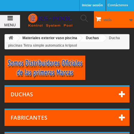
Iniciar sesión
Contáctenos
vacío
MENU
Materiales exterior vaso piscina
Duchas
Ducha
piscinas Tetra simple automatica kripsol
DUCHAS
FABRICANTES