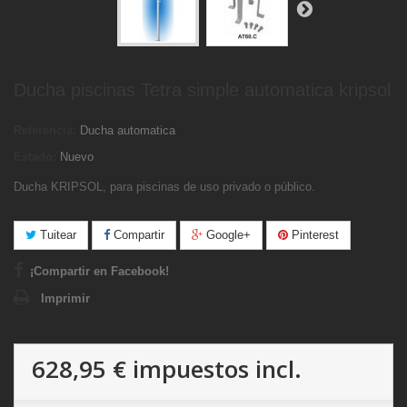
Ducha piscinas Tetra simple automatica kripsol
Referencia:
Ducha automatica
Estado:
Nuevo
Ducha KRIPSOL, para piscinas de uso privado o público.
Tuitear
Compartir
Google+
Pinterest
¡Compartir en Facebook!
Imprimir
628,95 €
impuestos incl.