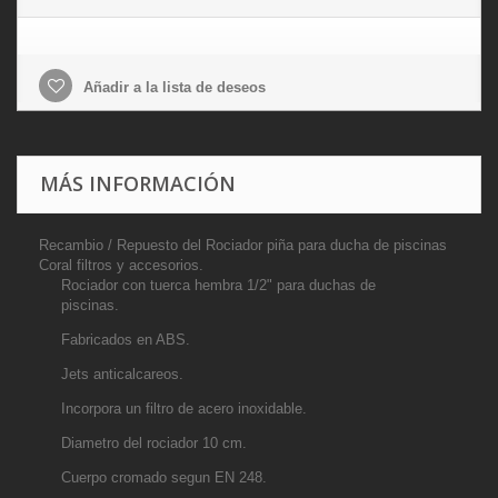
Añadir a la lista de deseos
MÁS INFORMACIÓN
Recambio / Repuesto del Rociador piña para ducha de piscinas
Coral filtros y accesorios.
Rociador con tuerca hembra 1/2" para duchas de
piscinas.
Fabricados en ABS.
Jets anticalcareos.
Incorpora un filtro de acero inoxidable.
Diametro del rociador 10 cm.
Cuerpo cromado segun EN 248.