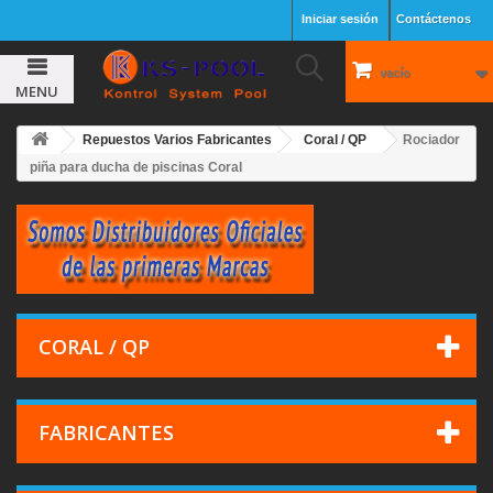
Iniciar sesión
Contáctenos
vacío
MENU
Repuestos Varios Fabricantes
Coral / QP
Rociador
piña para ducha de piscinas Coral
CORAL / QP
FABRICANTES