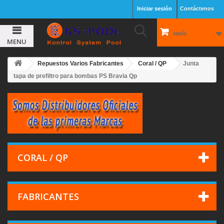
Iniciar sesión
Contáctenos
vacío
MENU
Repuestos Varios Fabricantes
Coral / QP
Junta
tapa de prefiltro para bombas PS Bravia Qp
CORAL / QP
FABRICANTES