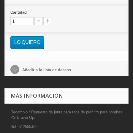
Cantidad
LO QUIERO
Añadir a la lista de deseos
MÁS INFORMACIÓN
Recambio / Repuesto de junta para t
apa de prefiltro para bombas
PS Bravia
Qp.
Ref.
512555J80