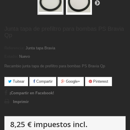
Junta tapa de prefiltro para bombas PS Bravia
Qp
Referencia:
Junta tapa Bravia
Estado:
Nuevo
Recambio junta tapa de prefiltro para bombas PS Bravia Qp
Tuitear
Compartir
Google+
Pinterest
¡Compartir en Facebook!
Imprimir
8,25 €
impuestos incl.