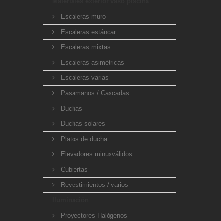
Materiales exterior vaso piscina
Escaleras muro
Escaleras estándar
Escaleras mixtas
Escaleras asimétricas
Escaleras varias
Pasamanos / Cascadas
Duchas
Duchas solares
Platos de ducha
Elevadores minusválidos
Cubiertas
Revestimientos / varios
Iluminación
Proyectores Halógenos