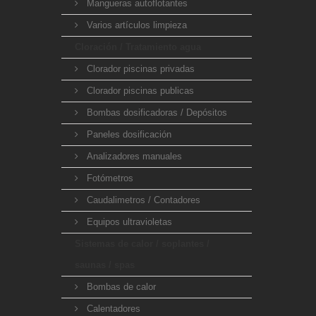
Mangueras autoflotantes
Varios artículos limpieza
Cloración / Tratamiento agua
Clorador piscinas privadas
Clorador piscinas publicas
Bombas dosificadoras / Depósitos
Paneles dosificación
Analizadores manuales
Fotómetros
Caudalimetros / Contadores
Equipos ultravioletas
Sistemas de calor / soplantes /
saunas / spas
Bombas de calor
Calentadores