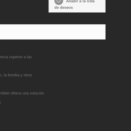
Añadir a la lista
de deseos
ncia superior a las
do, la bomba y otros
ambién ofrece una solución
n.