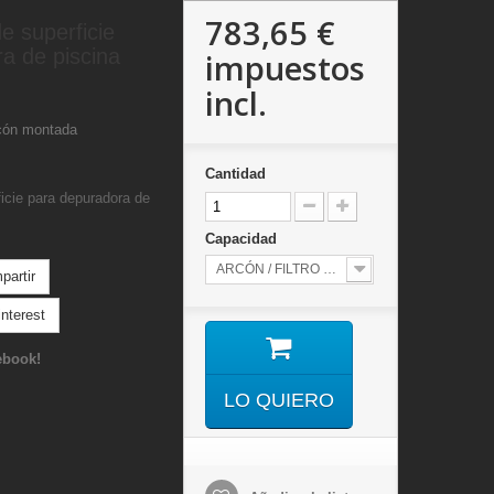
783,65 €
e superficie
a de piscina
impuestos
incl.
cón montada
Cantidad
icie para depuradora de
Capacidad
ARCÓN / FILTRO 400 / BOMBA 0,50HP
artir
nterest
ebook!
LO QUIERO