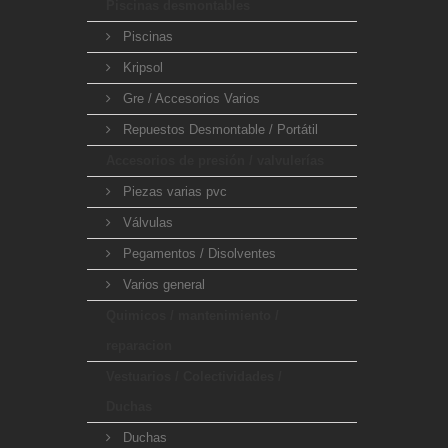
Piscinas desmontables
Piscinas
Kripsol
Gre / Accesorios Varios
Repuestos Desmontable / Portátil
Accesorios de presión / valvulerías
Piezas varias pvc
Válvulas
Pegamentos / Disolventes
Varios general
Quimicos / mantenimiento /
reparacion
Vestuarios / Colectividades /
Duchas
Duchas