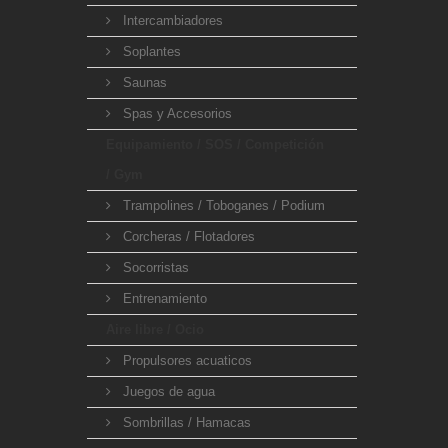
Intercambiadores
Soplantes
Saunas
Spas y Accesorios
Equipamiento / SOS / Competición
/ Gym
Trampolines / Toboganes / Podium
Corcheras / Flotadores
Socorristas
Entrenamiento
Aire libre / Ocio
Propulsores acuaticos
Juegos de agua
Sombrillas / Hamacas