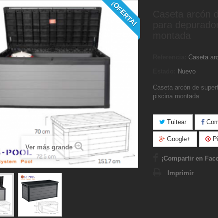
¡OFERTA!
Caseta arcón d
para depurador
montada
Referencia:
Caseta ar
Estado:
Nuevo
Caseta arcón de superf
piscina montada
Tuitear
Comp
Google+
Pi
Ver más grande
¡Compartir en Fac
Imprimir