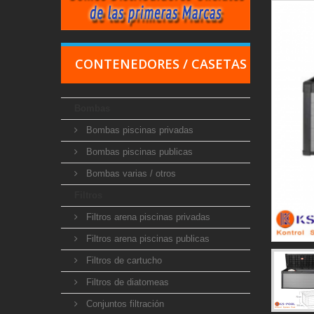
CONTENEDORES / CASETAS
Bombas
Bombas piscinas privadas
Bombas piscinas publicas
Bombas varias / otros
Filtros
Filtros arena piscinas privadas
Filtros arena piscinas publicas
Filtros de cartucho
Filtros de diatomeas
Conjuntos filtración