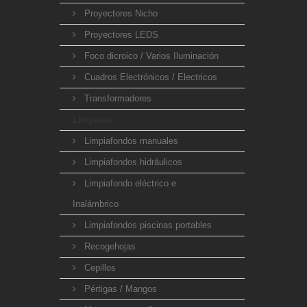
Proyectores Nicho
Proyectores LEDS
Foco dicroico / Varios Iluminación
Cuadros Electrónicos / Electricos
Transformadores
Limpieza
Limpiafondos manuales
Limpiafondos hidráulicos
Limpiafondo eléctrico e
Inalámbrico
Limpiafondos piscinas portables
Recogehojas
Cepillos
Pértigas / Mangos