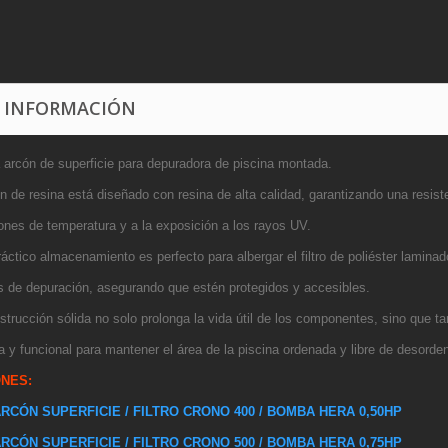
 INFORMACIÓN
 arcón de superficie para depuradora de piscina montada.
n de resina está diseñado con resina de alta calidad, garantizando una resiste
iones de temperatura y a la exposición a los rayos UV.
áctico almacenamiento es perfecto para albergar el filtro de poliéster lamina
s de depuración, asegurando que estén protegidos y accesibles.
strucción sólida no solo prolonga la vida útil de los componentes, sino que t
a y funcional para mantener el área de la piscina ordenada y libre de desorde
NES:
ARCÓN SUPERFICIE / FILTRO CRONO 400 / BOMBA HERA 0,50HP
ARCÓN SUPERFICIE / FILTRO CRONO 500 / BOMBA HERA 0,75HP