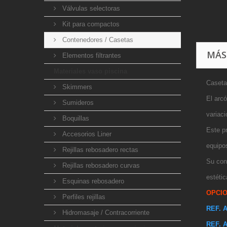
Válvulas selectoras
Kit para compactos
Contenedores / Casetas
MÁS
Elementos filtrantes
Materiales vaso piscina
Caseta
Skimmers
El arcó
Sumideros
variac
Boquillas
Este pr
Accesorios Liner
equipo
Rejillas rebosadero rectas
Su con
Rejillas rebosadero curvas
estétic
Esquinas rebosadero
OPCIO
Perfiles rejillas
REF. 
Hidromasaje / Contracorriente
REF. 