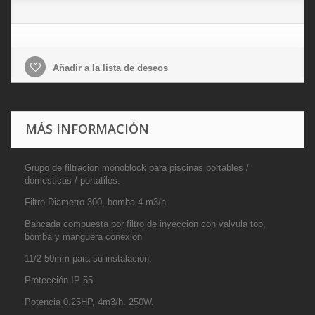
Añadir a la lista de deseos
MÁS INFORMACIÓN
Grupo de filtracion monoblock para piscinas portables /
domesticas / portatiles.
Filtro Diametro 300, bomba 4 m3/h.
Bancada compuesta por filtro de inyeccion con valvula top,
bomba y manguera conexion
11/2-50mm para su instalacion.
Protección IP 55.
Potencia 0.25HP, 4m3/h. 250W.