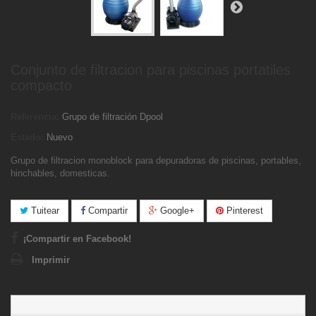
Conjunto de filtracion para piscinas portatiles
compacto
Referencia:
Grupo de filtración Dpool
Estado:
Nuevo
Grupo de filtracion monoblock para depuradoras de piscinas, portables,
hinchables, domesticas.
Tuitear
Compartir
Google+
Pinterest
¡Compartir en Facebook!
Imprimir