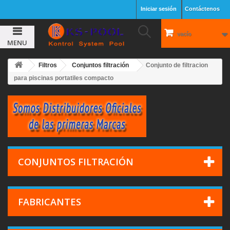
Iniciar sesión
Contáctenos
vacío
MENU
Filtros
Conjuntos filtración
Conjunto de filtracion
para piscinas portatiles compacto
CONJUNTOS FILTRACIÓN
FABRICANTES